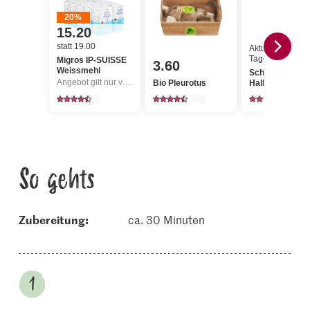
20%
15.20
statt 19.00
Aktueller
Tagespreis
Migros IP-SUISSE
3.60
Weissmehl
Scharfer Maxx
Angebot gilt nur vom 6.8. bis 12.8.2026, solange Vorrat.
Bio Pleurotus
Halbhartkäse
5
102
55
So gehts
Zubereitung:
ca. 30 Minuten