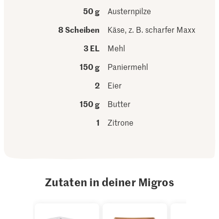
50 g
Austernpilze
8 Scheiben
Käse, z. B. scharfer Maxx
3 EL
Mehl
150 g
Paniermehl
2
Eier
150 g
Butter
1
Zitrone
Zutaten in deiner Migros