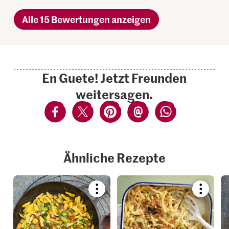
Alle 15 Bewertungen anzeigen
En Guete! Jetzt Freunden
weitersagen.
Ähnliche Rezepte
Bookmark
Bookmar
recipe
recipe
or
or
add
add
it
it