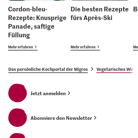
Cordon-bleu-
Die besten Rezepte
B
Rezepte: Knusprige
fürs Après-Ski
Panade, saftige
Füllung
Mehr erfahren
Mehr erfahren
Me
Das persönliche Kochportal der Migros
Vegetarisches Wirz
Jetzt anmelden
Abonniere den Newsletter