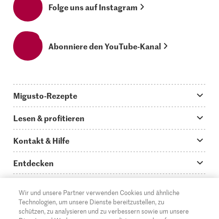
Folge uns auf Instagram
Abonniere den YouTube-Kanal
Migusto-Rezepte
Migusto App
Lesen & profitieren
Was koche ich heute?
Tipps & Tricks
Kontakt & Hilfe
Hauptgerichte
Storys
Fragen zu Migusto
Entdecken
Schnelle & einfache Rezepte
How to-Videos
Infos zum Kochen mit Migusto
Supermarkt
Wir und unsere Partner verwenden Cookies und ähnliche
Apéro & Fingerfood
DE
Glossar
FR
IT
Kontakt
Migros Online
Technologien, um unsere Dienste bereitzustellen, zu
schützen, zu analysieren und zu verbessern sowie um unsere
Backen
Migusto Login
Mediadaten Werbetreibende