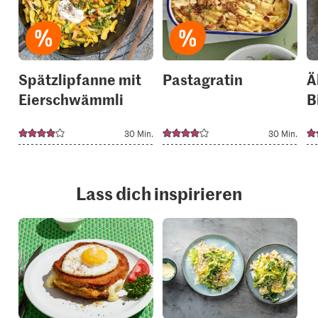
to
to
your
your
collections.
collection
Spätzlipfanne mit
Pastagratin
Ä
Eierschwämmli
B
30 Min.
30 Min.
Lass dich inspirieren