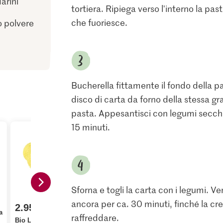
arini
tortiera. Ripiega verso l'interno la pa
che fuoriesce.
o polvere
Bucherella fittamente il fondo della p
disco di carta da forno della stessa g
pasta. Appesantisci con legumi secchi.
15 minuti.
Sforna e togli la carta con i legumi. Ve
1.80
ancora per ca. 30 minuti, finché la cre
M-Classic 
2.95
3.10
a
Zucchero fi
raffreddare.
Bio Limoni
Bio Arance bionde
cristallizza