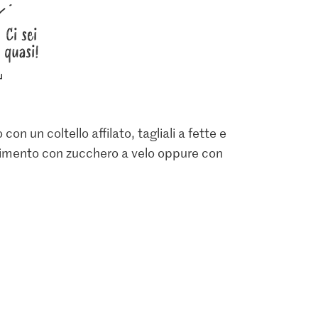
46
523
658
Ci sei
quasi!
con un coltello affilato, tagliali a fette e
iacimento con zucchero a velo oppure con