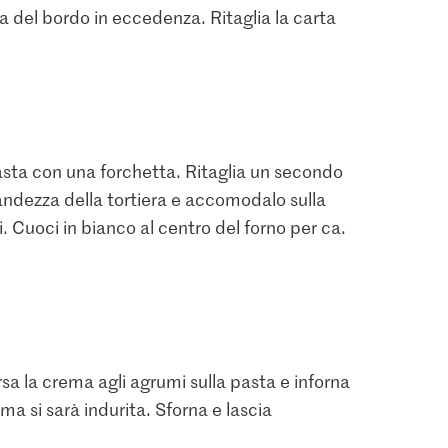
sta del bordo in eccedenza. Ritaglia la carta
asta con una forchetta. Ritaglia un secondo
randezza della tortiera e accomodalo sulla
 Cuoci in bianco al centro del forno per ca.
rsa la crema agli agrumi sulla pasta e inforna
3.70
ma si sarà indurita. Sforna e lascia
IP-SUISSE
Patissier Zucchero
1.50
ne
vanigliato con vaniglia
to Cristal
Bourbon
Migros Zucchero a velo