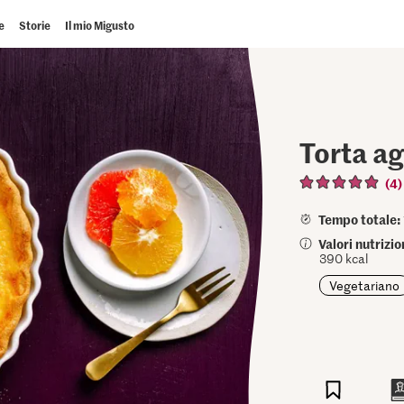
e
Storie
Il mio Migusto
Torta ag
(4)
Tempo totale:
Valori nutrizi
390 kcal
Vegetariano