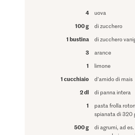
4
uova
100 g
di zucchero
1 bustina
di zucchero vani
3
arance
1
limone
1 cucchiaio
d’amido di mais
2 dl
di panna intera
1
pasta frolla roto
spianata di 320 
500 g
di agrumi, ad es.