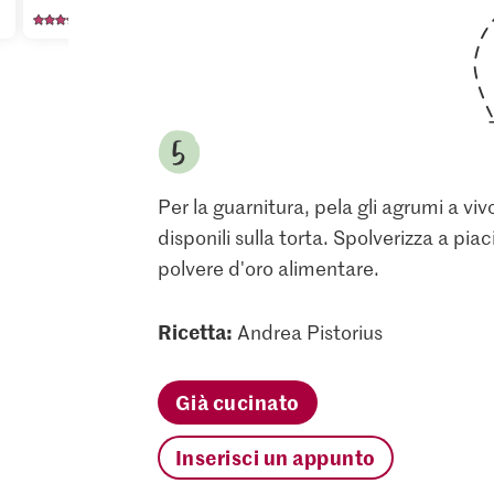
1351
523
11
Per la guarnitura, pela gli agrumi a vivo 
disponili sulla torta. Spolverizza a p
polvere d'oro alimentare.
Ricetta:
Andrea Pistorius
Già cucinato
Inserisci un appunto