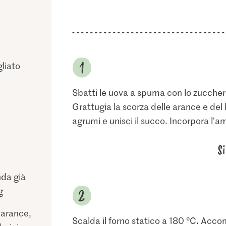
gliato
Sbatti le uova a spuma con lo zucchero
Grattugia la scorza delle arance e del
agrumi e unisci il succo. Incorpora l'a
S
nda già
g
 arance,
Scalda il forno statico a 180 °C. Acco