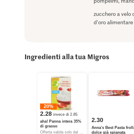
pompelmi, mand
zucchero a velo 
d'oro alimentare
Ingredienti alla tua Migros
20%
2.28
invece di 2.85
2.30
aha! Panna intera 35%
di grasso
Anna's Best Pasta froll
Offerta valida solo dal 6.8 al 12.8.2026, fino a esaurimento dello stock.
dolce già spianata