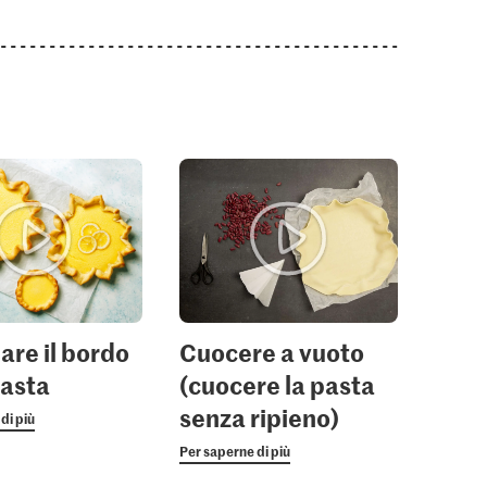
are il bordo
Cuocere a vuoto
pasta
(cuocere la pasta
senza ripieno)
di più
Per saperne di più