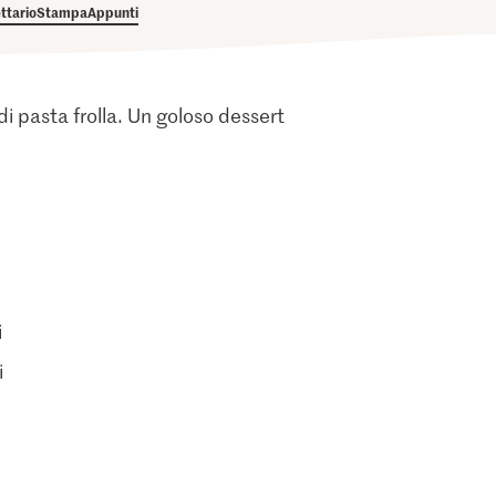
ettario
Stampa
Appunti
 pasta frolla. Un goloso dessert
i
i