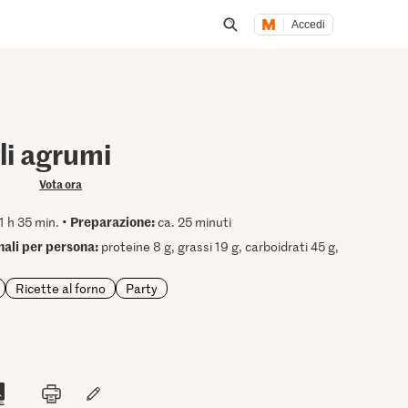
Accedi
Inizia una ricerca
li agrumi
Vota ora
Preparazione:
1 h 35 min. •
ca. 25 minuti
onali per persona:
proteine 8 g, grassi 19 g, carboidrati 45 g,
Ricette al forno
Party