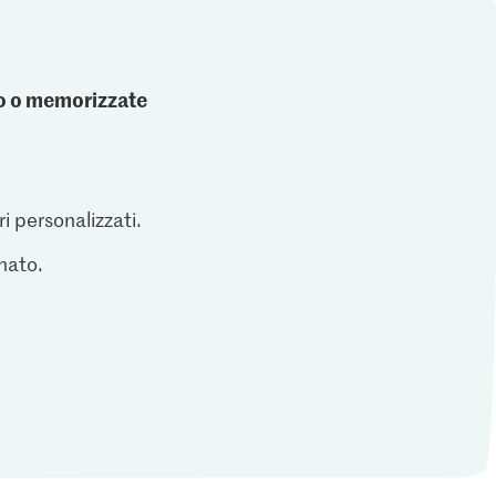
ato o memorizzate
ri personalizzati.
inato.