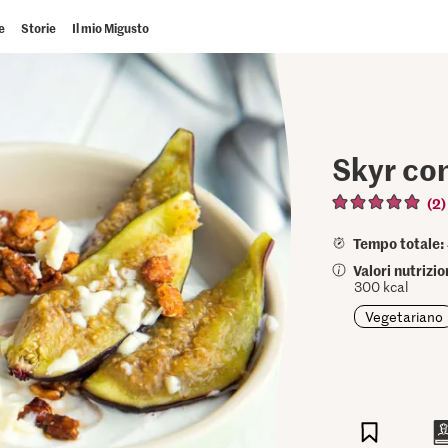
e
Storie
Il mio Migusto
Skyr con
(2)
Tempo totale:
Valori nutrizi
300 kcal
Vegetariano