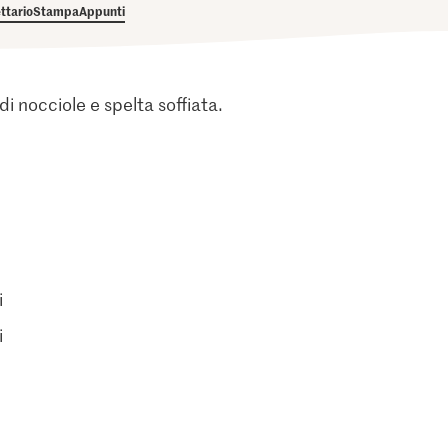
ettario
Stampa
Appunti
di nocciole e spelta soffiata.
i
i