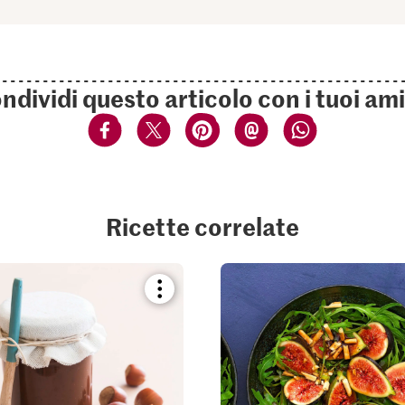
ndividi questo articolo con i tuoi ami
Ricette correlate
Bookmark
recipe
or
add
it
to
your
collections.