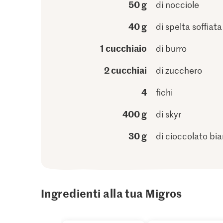
50 g
di nocciole
40 g
di spelta soffiata
1 cucchiaio
di burro
2 cucchiai
di zucchero
4
fichi
400 g
di skyr
30 g
di cioccolato bi
Ingredienti alla tua Migros