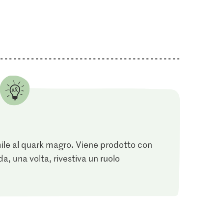
IP-SUISSE
2.20
3.85
ne
to Cristal
Frey Bianco
Die Butter Burro
37
189
2725
mile al quark magro. Viene prodotto con
nda, una volta, rivestiva un ruolo