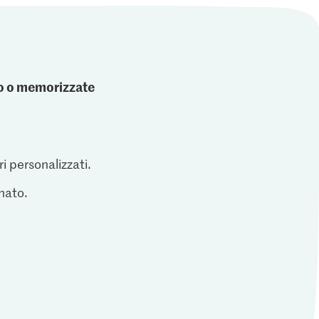
ato o memorizzate
ri personalizzati.
inato.