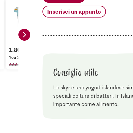
Inserisci un appunto
1.80
3.60
M-Classic 
1.80
Bio Spelta soffiata con
Zucchero fi
You Skyr Al naturale
miele
cristallizza
647
34
11
Consiglio utile
Lo skyr è uno yogurt islandese si
speciali colture di batteri. In Isla
importante come alimento.