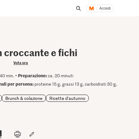
Accedi
Inizia una ricerca
 croccante e fichi
Vota ora
Preparazione:
40 min. •
ca. 20 minuti
onali per persona:
proteine 15 g, grassi 13 g, carboidrati 30 g,
Brunch & colazione
Ricette d'autunno