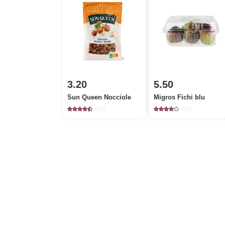
3.20
5.50
Sun Queen Nocciole
Migros Fichi blu
263
603