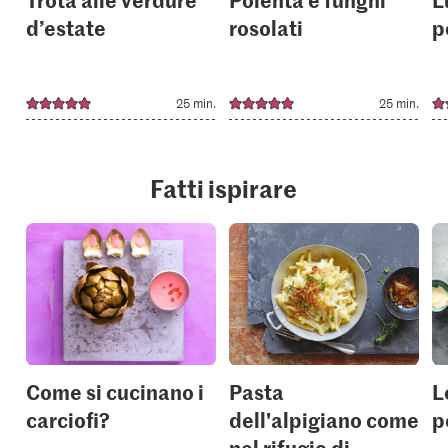
d’estate
rosolati
p
25 min.
25 min.
Fatti ispirare
Come si cucinano i
Pasta
L
carciofi?
dell'alpigiano come
p
nel rifugio di