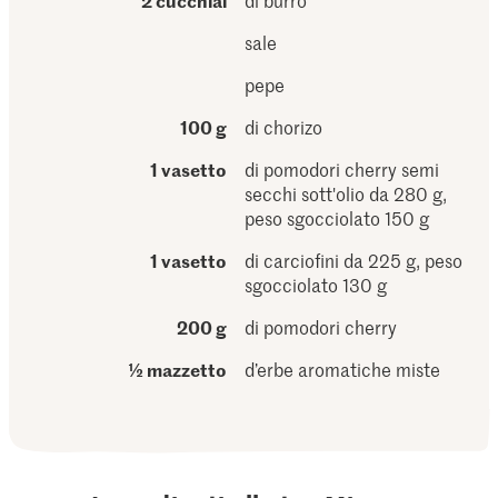
2 cucchiai
di burro
sale
pepe
100 g
di chorizo
1 vasetto
di pomodori cherry semi
secchi sott'olio da 280 g,
peso sgocciolato 150 g
1 vasetto
di carciofini da 225 g, peso
sgocciolato 130 g
200 g
di pomodori cherry
½ mazzetto
d’erbe aromatiche miste