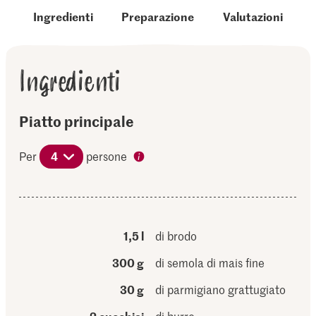
Ingredienti
Preparazione
Valutazioni
Ingredienti
Piatto principale
Per
4
persone
1,5 l
di brodo
300 g
di semola di mais fine
30 g
di parmigiano grattugiato