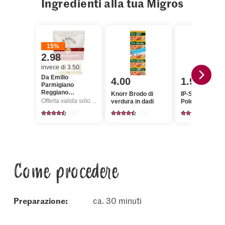
Ingredienti alla tua Migros
15%
2.98
invece di 3.50
Da Emilio
4.00
1.95
Parmigiano
Reggiano
Knorr Brodo di
IP-SUISSE aha!
Formaggio
Offerta valida solo dal 6.8 al 12.8.2026, fino a esaurimento dello stock.
verdura in dadi
Polenta fine
grattugiato
190
174
147
Come procedere
Preparazione:
ca. 30 minuti