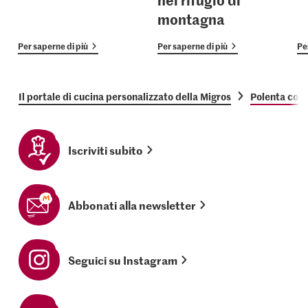
montagna
Per saperne di più
Per saperne di più
Pe
Il portale di cucina personalizzato della Migros
Polenta con 
Iscriviti subito
Abbonati alla newsletter
Seguici su Instagram