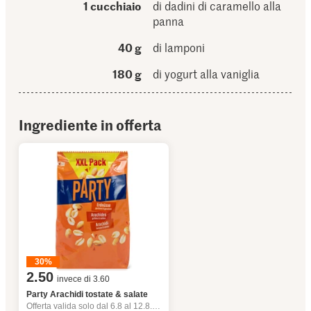
1 cucchiaio
di dadini di caramello alla
panna
40 g
di lamponi
180 g
di yogurt alla vaniglia
Ingrediente in offerta
30%
2.50
invece di 3.60
Party Arachidi tostate & salate
Offerta valida solo dal 6.8 al 12.8.2026, fino a esaurimento dello stock.