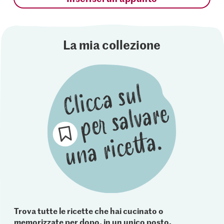
La mia collezione
Trova tutte le ricette che hai cucinato o
memorizzate per dopo, in un unico posto.