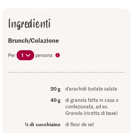
Ingredienti
Brunch/Colazione
Per
1
persona
20 g
d’arachidi tostate salate
40 g
di granola fatta in casa o
confezionata, ad es.
Granola (ricetta di base)
¼ di cucchiaino
di fleur de sel