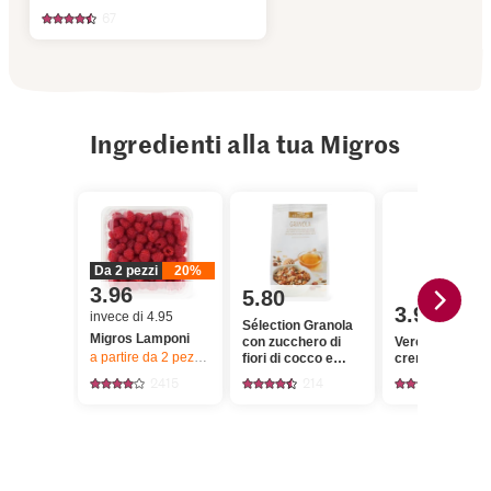
67
Ingredienti alla tua Migros
Da 2 pezzi
20%
3.96
5.80
3.90
invece di 4.95
Sélection Granola
Migros Lamponi
con zucchero di
Vere caramelle 
a partire da 2
pezzi,
Offerta valida solo dal 6.8 al 12.8.2026, fino a 
fiori di cocco e
crema
miele
2415
214
24