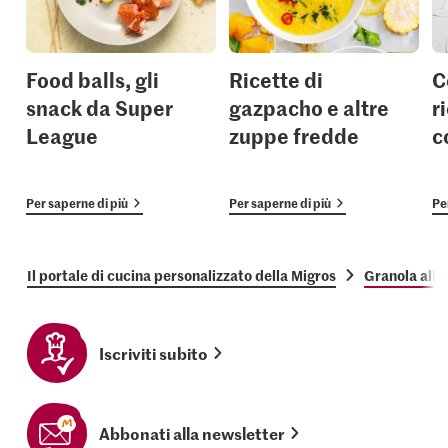
Food balls, gli
Ricette di
C
snack da Super
gazpacho e altre
r
League
zuppe fredde
c
Per saperne di più
Per saperne di più
Pe
Il portale di cucina personalizzato della Migros
Granola alle
Iscriviti subito
Abbonati alla newsletter