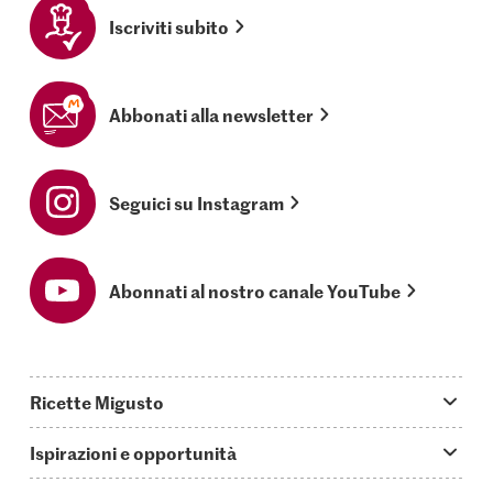
Iscriviti subito
Abbonati alla newsletter
Seguici su Instagram
Abonnati al nostro canale YouTube
Ricette Migusto
App Migusto
Ispirazioni e opportunità
Oggi cucino
Trucchi & astuzie