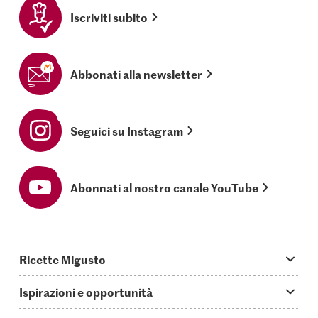
Iscriviti subito
Abbonati alla newsletter
Seguici su Instagram
Abonnati al nostro canale YouTube
Ricette Migusto
App Migusto
Ispirazioni e opportunità
Oggi cucino
Trucchi & astuzie