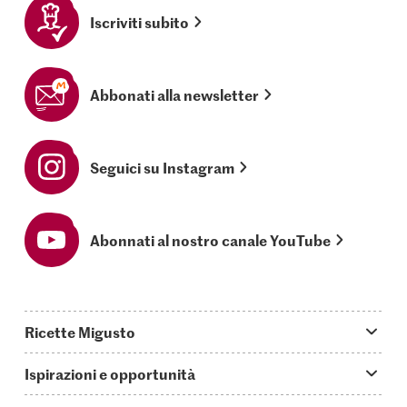
Iscriviti subito
Abbonati alla newsletter
Seguici su Instagram
Abonnati al nostro canale YouTube
Ricette Migusto
App Migusto
Ispirazioni e opportunità
Oggi cucino
Trucchi & astuzie