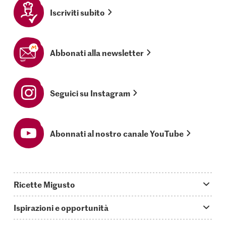
Iscriviti subito
Abbonati alla newsletter
Seguici su Instagram
Abonnati al nostro canale YouTube
Ricette Migusto
App Migusto
Ispirazioni e opportunità
Oggi cucino
Trucchi & astuzie