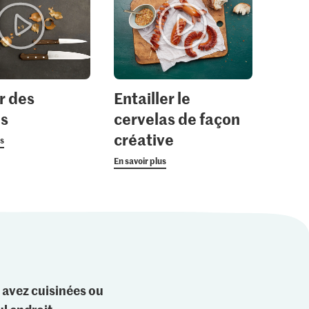
3.00
3.15
oivre noir
Tabasco Sauce rouge
Kikkoman Sauce soja
5
102
219
r des
Entailler le
ns
cervelas de façon
créative
us
En savoir plus
 avez cuisinées ou