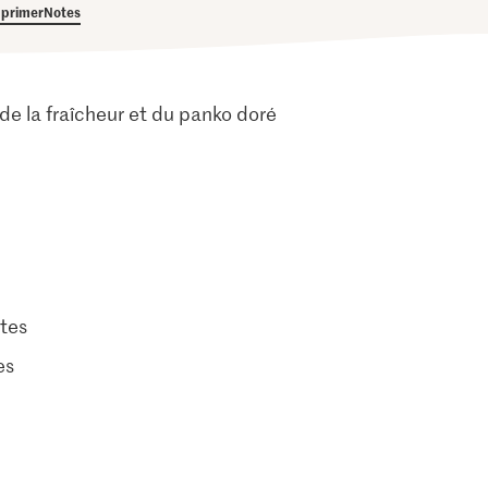
primer
Notes
 de la fraîcheur et du panko doré
tes
es