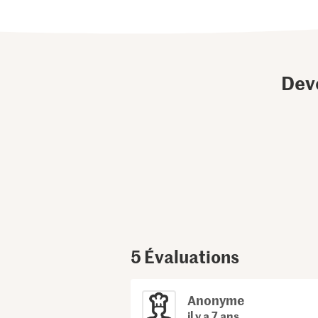
Dev
5
Évaluations
Anonyme
il y a 7 ans