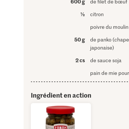
600 g
de filet de bœuf
½
citron
poivre du moulin
50 g
de panko (chape
japonaise)
2 cs
de sauce soja
pain de mie pour 
Ingrédient en action