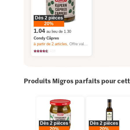
Dès 2 pièces
20%
1.04
au lieu de 1.30
Condy Câpres
à partir de 2
articles,
Offre valable du 6.8 au 12.8.2026, jusqu’à épuisement du stock.
436
Produits Migros parfaits pour cet
Dès 2 pièces
Dès 2 pièces
20%
20%