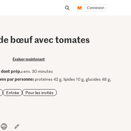
Connexion
Lancer une recherche
 de bœuf avec tomates
s
Évaluer maintenant
dont prép.:
•
env. 30 minutes
ives par personne:
protéines 42 g, lipides 10 g, glucides 48 g,
Entrée
Pour les invités