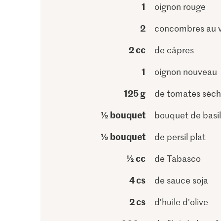
1
oignon rouge
2
concombres au v
2 cc
de câpres
1
oignon nouveau
125 g
de tomates séc
½ bouquet
bouquet de basil
½ bouquet
de persil plat
½ cc
de Tabasco
4 cs
de sauce soja
2 cs
d’huile d'olive