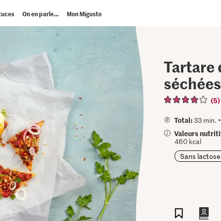
tuces
On en parle…
Mon Migusto
Tartare
séchée
(5)
Total:
33 min. 
Valeurs nutrit
460 kcal
Sans lactose