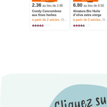
2.36
6.80
au lieu de 2.95
au lieu de 8.50
Condy Concombres
Alnatura Bio Huile
aux fines herbes
d’olive extra vierge
à partir de 2
articles,
Offre valable du 6.8 au 12.8.2026, jusqu’à épuisement du stock.
à partir de 2
articles,
Offre valable du 6.8 au 12.8.2026, jusqu’à épuisement du stock.
1136
125