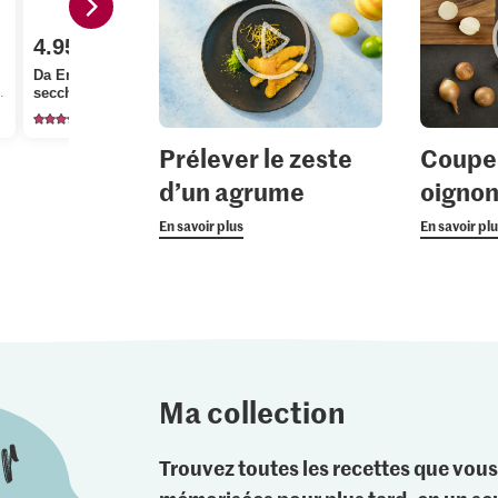
4.95
Prix du jour
2.80
Da Emilio Pomodori
IP-SUISSE Filet
secchi della Puglia
mignon de bœuf
M-Classic P
76
72
10
Prélever le zeste
Coupe
d’un agrume
oigno
En savoir plus
En savoir pl
Ma collection
Trouvez toutes les recettes que vous