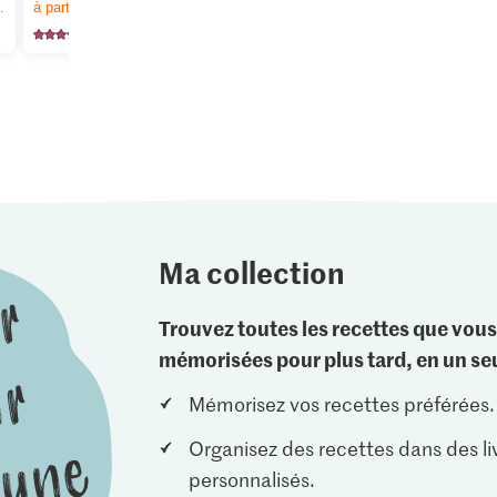
à partir de 2
articles,
Offre valable du 6.8 au 12.8.2026, jusqu’à épuisement du stock.
dés
lasagnes
125
5
16
Ma collection
Trouvez toutes les recettes que vous
mémorisées pour plus tard, en un seu
Mémorisez vos recettes préférées.
Organisez des recettes dans des li
personnalisés.