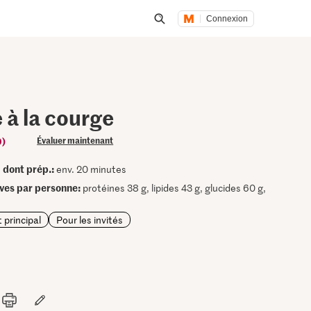
Connexion
Lancer une recherche
 à la courge
0)
Évaluer maintenant
dont prép.:
•
env. 20 minutes
ives par personne:
protéines 38 g, lipides 43 g, glucides 60 g,
t principal
Pour les invités