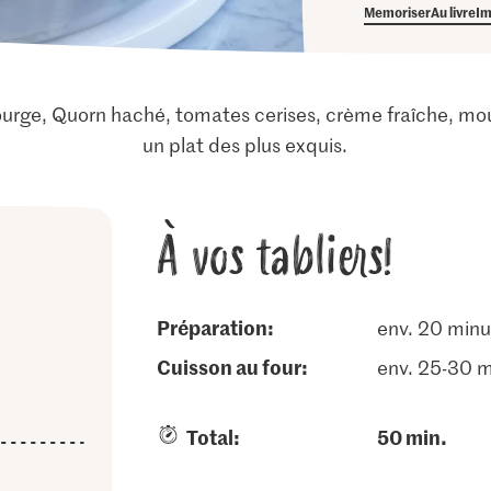
Memoriser
Au livre
Im
ourge, Quorn haché, tomates cerises, crème fraîche, mo
un plat des plus exquis.
À vos tabliers!
Préparation:
env. 20 minu
cuisson au four:
env. 25-30 
Total:
50 min.