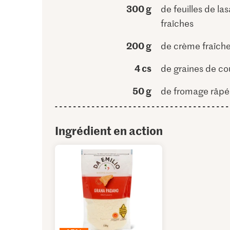
300 g
de feuilles de la
fraîches
200 g
de crème fraîch
4 cs
de graines de co
50 g
de fromage râpé
Ingrédient en action