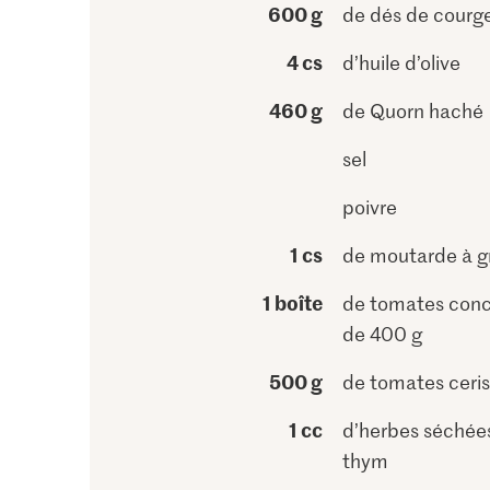
600 g
de dés de courg
4 cs
d’huile d’olive
460 g
de Quorn haché
sel
poivre
1 cs
de moutarde à gr
1 boîte
de tomates con
de 400 g
500 g
de tomates ceri
1 cc
d’herbes séchées
thym