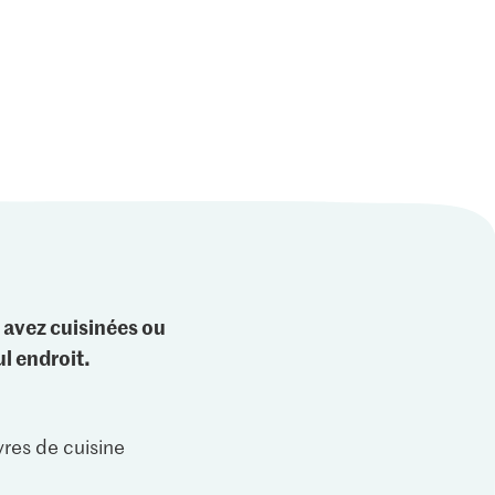
concassées
Émincé
7
625
244
 avez cuisinées ou
l endroit.
vres de cuisine