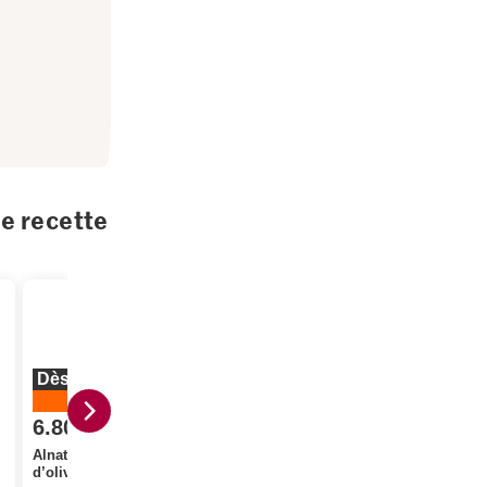
te recette
Dès 2 pièces
20%
6.80
au lieu de 8.50
4.95
3.80
Alnatura Bio Huile
d’olive extra vierge
De la région Courge en
Garofalo Fe