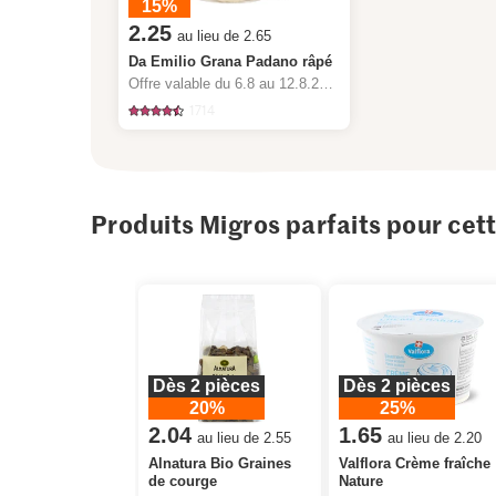
15%
2.25
au lieu de 2.65
Da Emilio Grana Padano râpé
Offre valable du 6.8 au 12.8.2026, jusqu’à épuisement du stock.
1714
Produits Migros parfaits pour cet
Dès 2 pièces
Dès 2 pièces
20%
25%
2.04
1.65
au lieu de 2.55
au lieu de 2.20
Alnatura Bio Graines
Valflora Crème fraîche
de courge
Nature