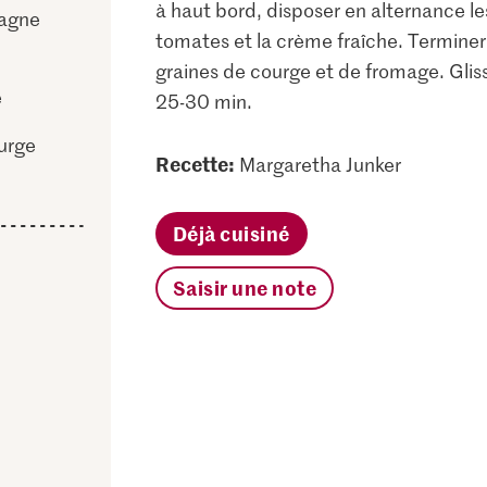
à haut bord, disposer en alternance les
sagne
tomates et la crème fraîche. Termine
graines de courge et de fromage. Glisse
e
25-30 min.
urge
Recette:
Margaretha Junker
Déjà cuisiné
Saisir une note