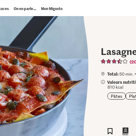
tuces
On en parle…
Mon Migusto
Lasagne
(2
Total:
50 min. 
Valeurs nutrit
810 kcal
Pâtes
Pla