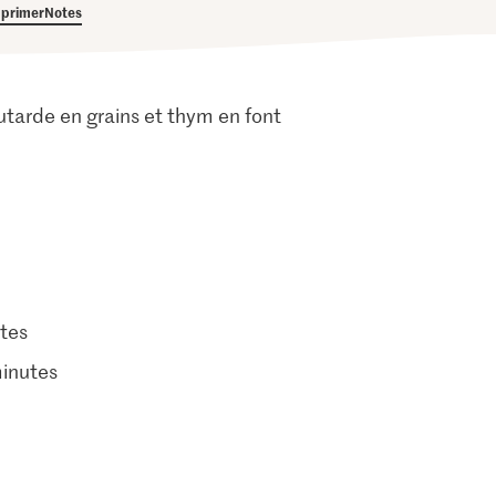
primer
Notes
utarde en grains et thym en font
tes
minutes