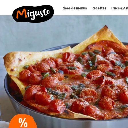
Idées de menus
Recettes
Trucs & As