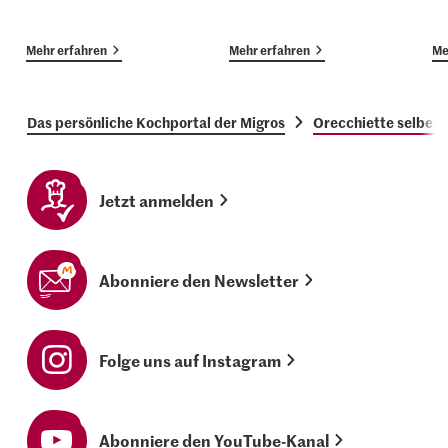
Mehr erfahren
Mehr erfahren
Me
Das persönliche Kochportal der Migros
Orecchiette selber
Jetzt anmelden
Abonniere den Newsletter
Folge uns auf Instagram
Abonniere den YouTube-Kanal