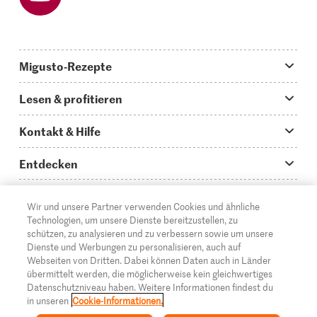
Migusto-Rezepte
Migusto App
Lesen & profitieren
Was koche ich heute?
Tipps & Tricks
Kontakt & Hilfe
Hauptgerichte
Storys
Fragen zu Migusto
Entdecken
Schnelle & einfache Rezepte
How to-Videos
Infos zum Kochen mit Migusto
Supermarkt
Wir und unsere Partner verwenden Cookies und ähnliche
Apéro & Fingerfood
DE
Glossar
FR
IT
Kontakt
Migros Online
Technologien, um unsere Dienste bereitzustellen, zu
schützen, zu analysieren und zu verbessern sowie um unsere
Backen
Migusto Login
Mediadaten Werbetreibende
Über die Migros
Dienste und Werbungen zu personalisieren, auch auf
Webseiten von Dritten. Dabei können Daten auch in Länder
Rezepte für Familien & Kinder
Migusto Printmagazin
Impressum
übermittelt werden, die möglicherweise kein gleichwertiges
Filialen
Datenschutzniveau haben. Weitere Informationen findest du
© 2026 Migros-Genossenschafts-Bund
Alle Rezeptkategorien
Wettbewerbe
in unseren
Cookie-Informationen.
Rechtliche Hinweise
Cumulus