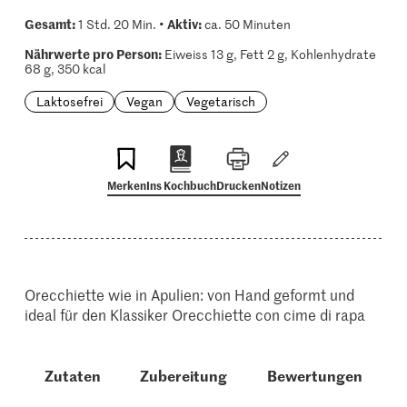
Gesamt:
Aktiv:
1 Std. 20 Min. •
ca. 50 Minuten
Nährwerte pro Person:
Eiweiss 13 g, Fett 2 g, Kohlenhydrate
68 g, 350 kcal
Laktosefrei
Vegan
Vegetarisch
Merken
Ins Kochbuch
Drucken
Notizen
Orecchiette wie in Apulien: von Hand geformt und
ideal für den Klassiker Orecchiette con cime di rapa
Zutaten
Zubereitung
Bewertungen