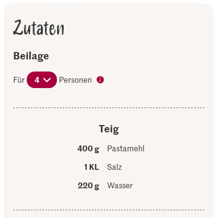
Zutaten
Beilage
Für
4
Personen
Teig
400 g
Pastamehl
1 KL
Salz
220 g
Wasser