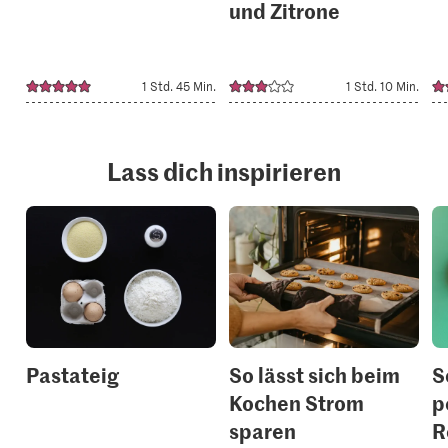
und Zitrone
1 Std. 45 Min.
1 Std. 10 Min.
Lass dich inspirieren
Pastateig
So lässt sich beim
S
Kochen Strom
p
sparen
R