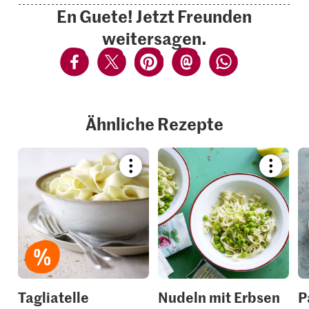
En Guete! Jetzt Freunden
weitersagen.
Ähnliche Rezepte
Bookmark
Bookmar
recipe
recipe
or
or
add
add
it
it
to
to
your
your
collections.
collection
Tagliatelle
Nudeln mit Erbsen
P