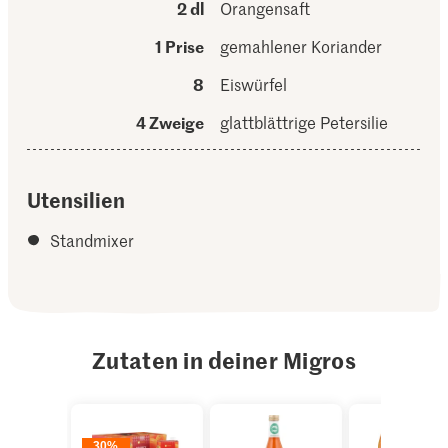
2 dl
Orangensaft
1 Prise
gemahlener Koriander
8
Eiswürfel
4 Zweige
glattblättrige Petersilie
Utensilien
Standmixer
Zutaten in deiner Migros
30%