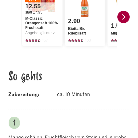
12.55
statt 17.95
M-Classic
2.90
Orangensaft 100%
1.50
Fruchtsaft
Biotta Bio
Angebot gilt nur vom 6.8. bis 12.8.2026, solange Vorrat.
Rüeblisaft
Migros Mango
157
163
3004
So gehts
Zubereitung:
ca. 10 Minuten
Mango schälen. Fruchtfleisch vom Stein und in grobe