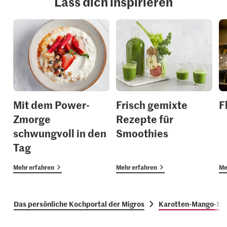
Lass dich inspirieren
Mit dem Power-
Frisch gemixte
F
Zmorge
Rezepte für
schwungvoll in den
Smoothies
Tag
Mehr erfahren
Mehr erfahren
Me
Das persönliche Kochportal der Migros
Karotten-Mango-Sm