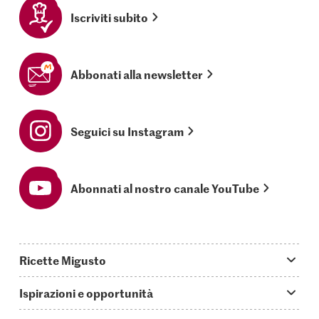
Iscriviti subito
Abbonati alla newsletter
Seguici su Instagram
Abonnati al nostro canale YouTube
Ricette Migusto
App Migusto
Ispirazioni e opportunità
Oggi cucino
Trucchi & astuzie