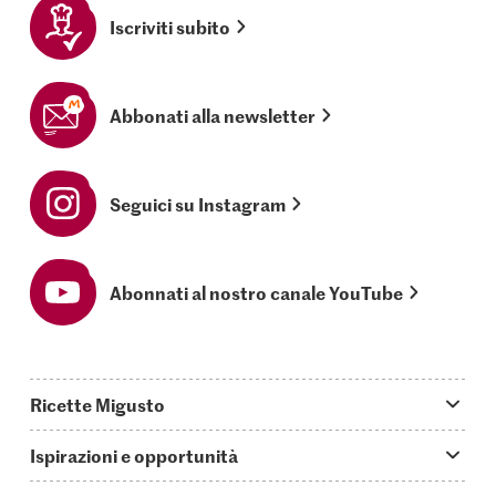
Iscriviti subito
Abbonati alla newsletter
Seguici su Instagram
Abonnati al nostro canale YouTube
Ricette Migusto
App Migusto
Ispirazioni e opportunità
Oggi cucino
Trucchi & astuzie