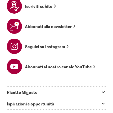
Iscriviti subito
Abbonati alla newsletter
Seguici su Instagram
Abonnati al nostro canale YouTube
Ricette Migusto
App Migusto
Ispirazioni e opportunità
Oggi cucino
Trucchi & astuzie