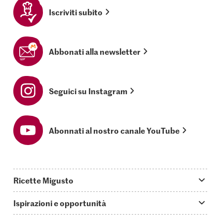
Iscriviti subito
Abbonati alla newsletter
Seguici su Instagram
Abonnati al nostro canale YouTube
Ricette Migusto
App Migusto
Ispirazioni e opportunità
Oggi cucino
Trucchi & astuzie