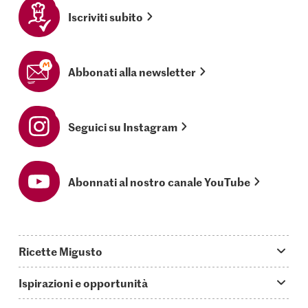
Iscriviti subito
Abbonati alla newsletter
Seguici su Instagram
Abonnati al nostro canale YouTube
Ricette Migusto
App Migusto
Ispirazioni e opportunità
Oggi cucino
Trucchi & astuzie