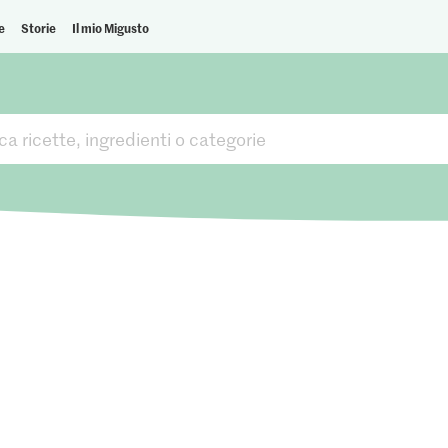
e
Storie
Il mio Migusto