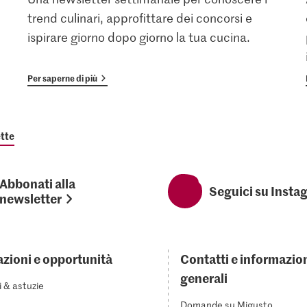
trend culinari, approfittare dei concorsi e
ispirare giorno dopo giorno la tua cucina.
Per saperne di più
tte
Abbonati alla
Seguici su Insta
newsletter
azioni e opportunità
Contatti e informazio
generali
i & astuzie
Domande su Migusto