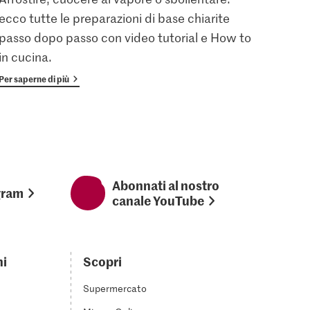
ecco tutte le preparazioni di base chiarite
gratu
passo dopo passo con video tutorial e How to
vanta
in cucina.
Per saperne di più
Per sap
Abonnati al nostro
gram
canale YouTube
ni
Scopri
Supermercato