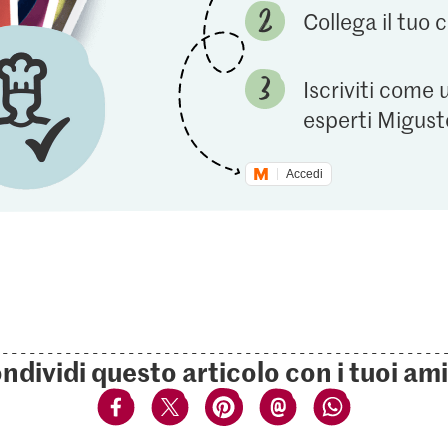
Collega il tuo
Iscriviti come 
esperti Migust
Accedi
ndividi questo articolo con i tuoi ami