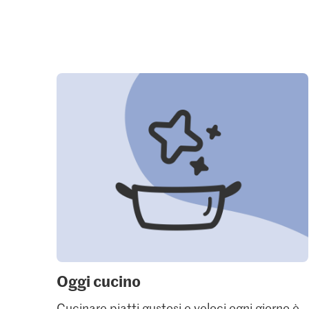
Oggi cucino
Cucinare piatti gustosi e veloci ogni giorno è