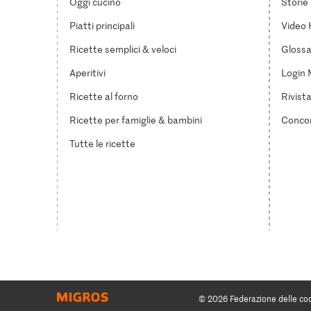
Oggi cucino
Storie
Piatti principali
Video 
Ricette semplici & veloci
Glossar
Aperitivi
Login 
Ricette al forno
Rivist
Ricette per famiglie & bambini
Concor
Tutte le ricette
© 2026 Federazione delle co