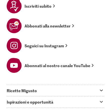
Iscriviti subito
Abbonati alla newsletter
Seguici su Instagram
Abonnati al nostro canale YouTube
Ricette Migusto
App Migusto
Ispirazioni e opportunità
Oggi cucino
Trucchi & astuzie