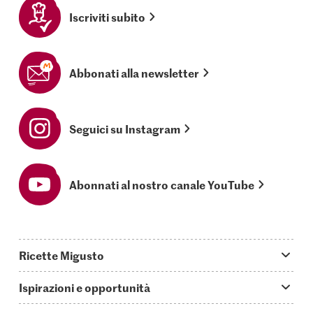
Iscriviti subito
Abbonati alla newsletter
Seguici su Instagram
Abonnati al nostro canale YouTube
Ricette Migusto
App Migusto
Ispirazioni e opportunità
Oggi cucino
Trucchi & astuzie