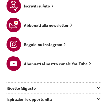
Iscriviti subito
Abbonati alla newsletter
Seguici su Instagram
Abonnati al nostro canale YouTube
Ricette Migusto
App Migusto
Ispirazioni e opportunità
Oggi cucino
Trucchi & astuzie