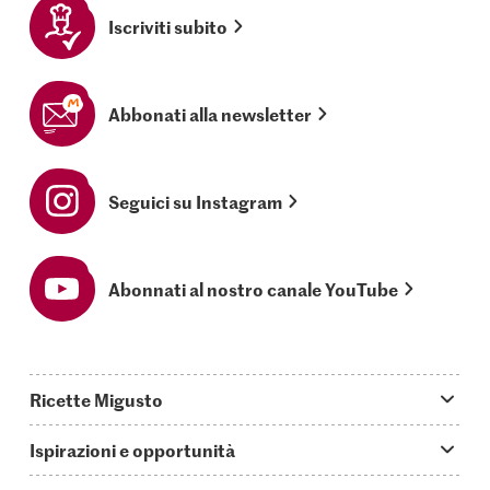
Iscriviti subito
Abbonati alla newsletter
Seguici su Instagram
Abonnati al nostro canale YouTube
Ricette Migusto
App Migusto
Ispirazioni e opportunità
Oggi cucino
Trucchi & astuzie