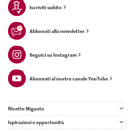
Iscriviti subito
Abbonati alla newsletter
Seguici su Instagram
Abonnati al nostro canale YouTube
Ricette Migusto
App Migusto
Ispirazioni e opportunità
Oggi cucino
Trucchi & astuzie