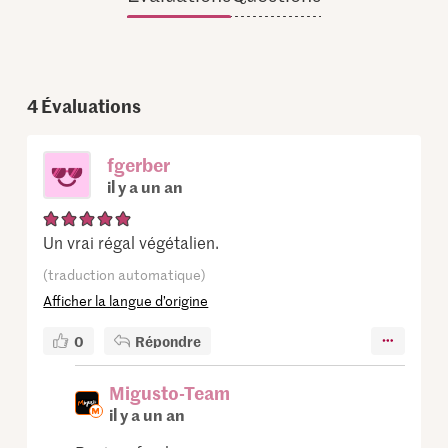
4
Évaluations
fgerber
il y a un an
Un vrai régal végétalien.
(traduction automatique)
Afficher la langue d’origine
0
Répondre
Migusto-Team
il y a un an