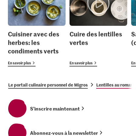
Cuisiner avec des
Cuire des lentilles
S
herbes: les
vertes
(
condiments verts
En savoir plus
En savoir plus
En 
Le portail culinaire personnel de Migros
Lentilles au romari
S’inscrire maintenant
Abonnez-vous à la newsletter