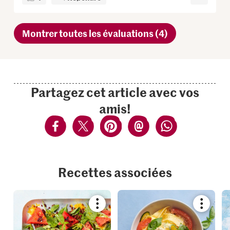
Montrer toutes les évaluations (4)
Partagez cet article avec vos
amis!
Recettes associées
Bookmark
Bookmar
recipe
recipe
or
or