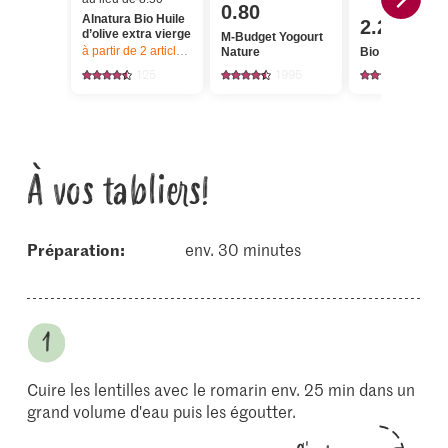
0.80
Alnatura Bio Huile
2.20
d’olive extra vierge
M-Budget Yogourt
à partir de 2
articles,
Offre valable du 6.8 au 12.8.2026, jusqu’à épu
Nature
Bio Romarin
125
1995
137
À vos tabliers!
Préparation:
env. 30 minutes
Cuire les lentilles avec le romarin env. 25 min dans un
grand volume d'eau puis les égoutter.