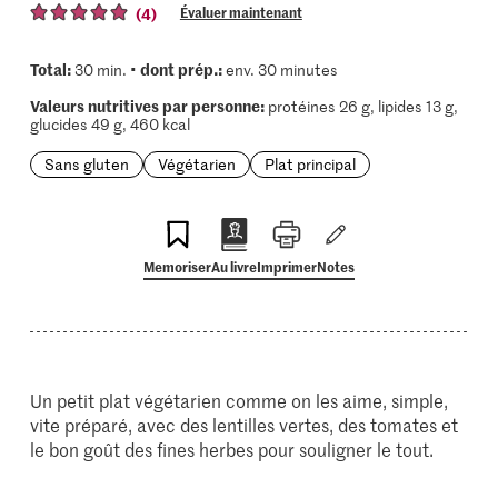
(4)
Évaluer maintenant
Total:
dont prép.:
30 min. •
env. 30 minutes
Valeurs nutritives par personne:
protéines 26 g, lipides 13 g,
glucides 49 g, 460 kcal
Sans gluten
Végétarien
Plat principal
Memoriser
Au livre
Imprimer
Notes
Un petit plat végétarien comme on les aime, simple,
vite préparé, avec des lentilles vertes, des tomates et
le bon goût des fines herbes pour souligner le tout.