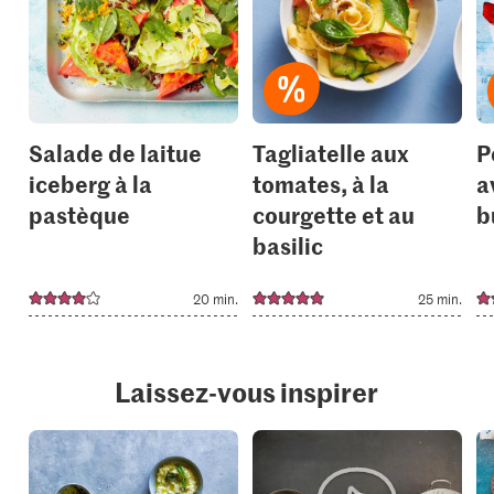
add
add
it
it
to
to
your
your
collections.
collection
Salade de laitue
Tagliatelle aux
P
iceberg à la
tomates, à la
a
pastèque
courgette et au
b
basilic
20 min.
25 min.
Laissez-vous inspirer