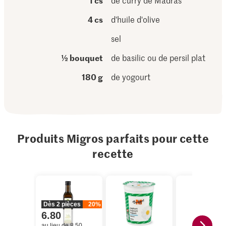
1 cs
de curry de Madras
4 cs
d'huile d'olive
sel
½ bouquet
de basilic ou de persil plat
180 g
de yogourt
Produits Migros parfaits pour cette
recette
Dès 2 pièces
20%
6.80
au lieu de 8.50