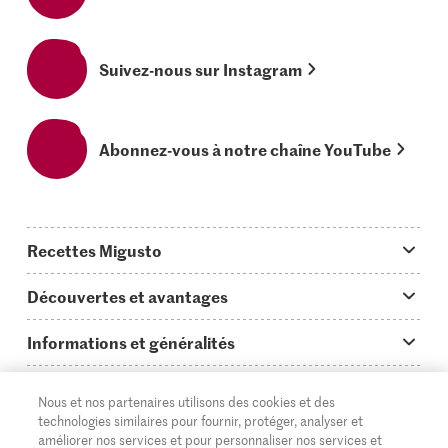
Suivez-nous sur Instagram
Abonnez-vous à notre chaîne YouTube
Recettes Migusto
App Migusto
Découvertes et avantages
Idées de menus
Trucs & astuces
Informations et généralités
Plats principaux
On en parle...
Questions concernant Migusto
Découvrir
Nous et nos partenaires utilisons des cookies et des
Simple & vite prêt
Tutoriels
Cuisiner avec Migusto
Supermarché
technologies similaires pour fournir, protéger, analyser et
améliorer nos services et pour personnaliser nos services et