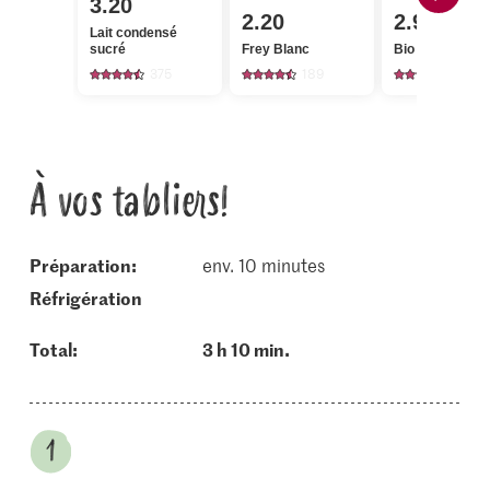
3.20
2.20
2.95
Lait condensé
sucré
Frey Blanc
Bio Citrons
375
189
1351
À vos tabliers!
Préparation:
env. 10 minutes
réfrigération
Total:
3 h 10 min.