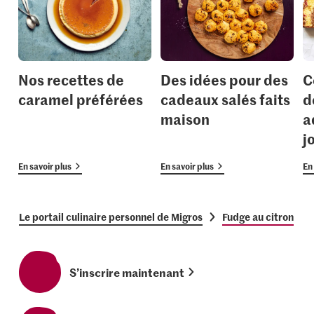
Nos recettes de
Des idées pour des
C
caramel préférées
cadeaux salés faits
d
maison
a
j
En savoir plus
En savoir plus
En 
Le portail culinaire personnel de Migros
Fudge au citron
S’inscrire maintenant