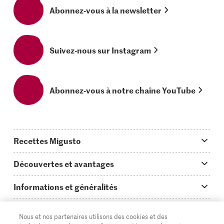
Abonnez-vous à la newsletter
Suivez-nous sur Instagram
Abonnez-vous à notre chaîne YouTube
Recettes Migusto
App Migusto
Découvertes et avantages
Idées de menus
Trucs & astuces
Informations et généralités
Plats principaux
On en parle...
Questions concernant Migusto
Découvrir
Nous et nos partenaires utilisons des cookies et des
Simple & vite prêt
Tutoriels