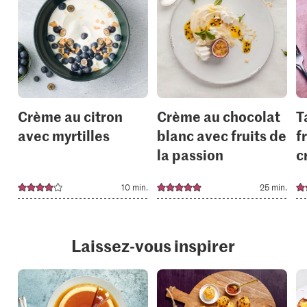
recipe
recipe
or
or
add
add
it
it
to
to
your
your
collections.
collection
Crème au citron
Crème au chocolat
T
avec myrtilles
blanc avec fruits de
f
la passion
c
10 min.
25 min.
Laissez-vous inspirer