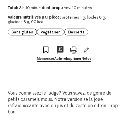
Total:
dont prép.:
3 h 10 min. •
env. 10 minutes
Valeurs nutritives par pièce:
protéines 1 g, lipides 6 g,
glucides 8 g, 90 kcal
Sans gluten
Végétarien
Desserts
Memoriser
Au livre
Imprimer
Notes
Vous connaissez le fudge? Vous savez, ce genre de
petits caramels mous. Notre version se la joue
rafraîchissante avec du jus et du zeste de citron. Trop
bon!