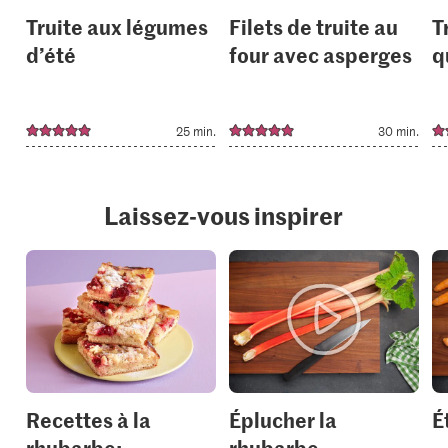
Truite aux légumes
Filets de truite au
T
d’été
four avec asperges
q
25 min.
30 min.
Laissez-vous inspirer
Recettes à la
Éplucher la
É
rhubarbe:
rhubarbe