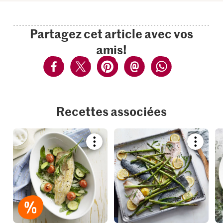
Partagez cet article avec vos
amis!
Recettes associées
Bookmark
Bookmar
recipe
recipe
or
or
add
add
it
it
to
to
your
your
collections.
collection