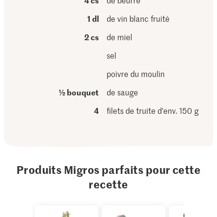
4 cs
de beurre
1 dl
de vin blanc fruité
2 cs
de miel
sel
poivre du moulin
½ bouquet
de sauge
4
filets de truite d'env. 150 g
Produits Migros parfaits pour cette
recette