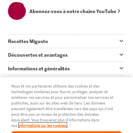
Abonnez-vous à notre chaîne YouTube
Recettes Migusto
App Migusto
Découvertes et avantages
Idées de menus
Trucs & astuces
Informations et généralités
Plats principaux
On en parle...
Questions concernant Migusto
Découvrir
Nous et nos partenaires utilisons des cookies et des
Simple & vite prêt
Tutoriels
Cuisiner avec Migusto
Supermarché
technologies similaires pour fournir, protéger, analyser et
améliorer nos services et pour personnaliser nos services et
Apéritif
FR
Glossaire des ingrédients
DE
IT
Service clientèle & contact
publicités, aussi sur les sites web de tiers. Les données
Migros Online
peuvent également être transférées vers des pays qui n'ont
Préparations au four
Login Migusto
peut-être pas un niveau de protection des données
Publicité
À propos de Migros
équivalent. Vous trouverez plus d'informations dans
Enfants & famille
nos
informations sur les cookies.
Magazine Migusto
Impressum
Magasins