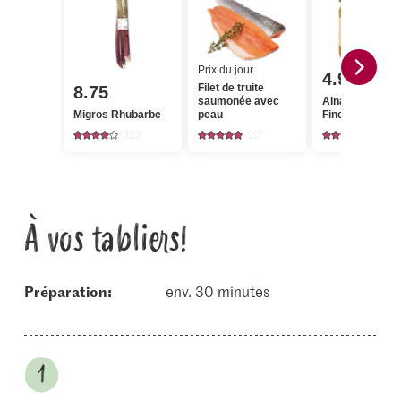
Prix du jour
4.95
Filet de truite
8.75
saumonée avec
Alnatura Bio Mi
Migros Rhubarbe
peau
Fine fleur
323
20
158
À vos tabliers!
Préparation:
env. 30 minutes