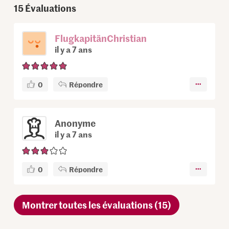
15
Évaluations
FlugkapitänChristian
il y a 7 ans
0
Répondre
Anonyme
il y a 7 ans
0
Répondre
Montrer toutes les évaluations (15)