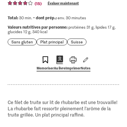
(15)
Évaluer maintenant
Total:
dont prép.:
30 min. •
env. 30 minutes
Valeurs nutritives par personne:
protéines 31 g, lipides 17 g,
glucides 12 g, 340 kcal
Sans gluten
Plat principal
Suisse
Memoriser
Au livre
Imprimer
Notes
Ce filet de truite sur lit de rhubarbe est une trouvaille!
La rhubarbe fait ressortir pleinement l’arôme de la
truite grillée. Un plat principal raffiné.