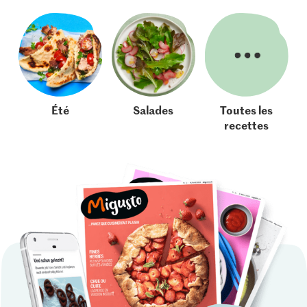
Été
Salades
Toutes les
recettes