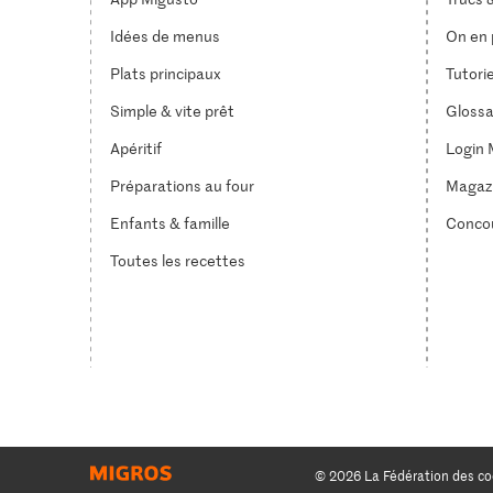
Idées de menus
On en p
Plats principaux
Tutori
Simple & vite prêt
Glossa
Apéritif
Login 
Préparations au four
Magaz
Enfants & famille
Conco
Toutes les recettes
© 2026 La Fédération des co