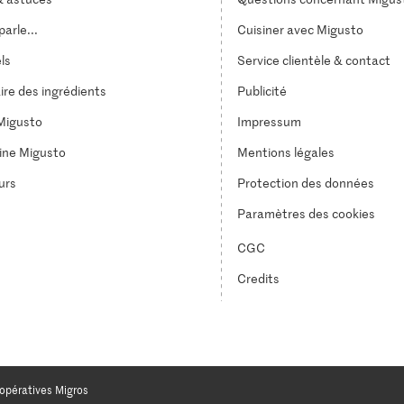
arle...
Cuisiner avec Migusto
els
Service clientèle & contact
ire des ingrédients
Publicité
Migusto
Impressum
ine Migusto
Mentions légales
urs
Protection des données
Paramètres des cookies
CGC
Credits
opératives Migros