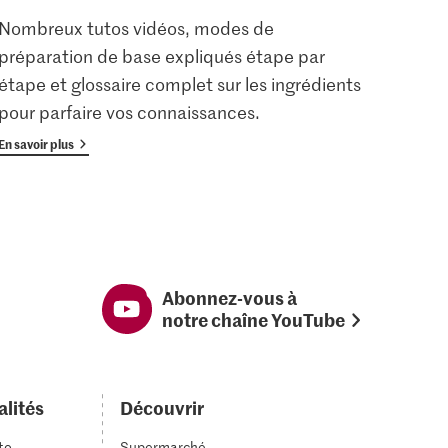
Nombreux tutos vidéos, modes de
Les u
préparation de base expliqués étape par
enreg
étape et glossaire complet sur les ingrédients
gratu
pour parfaire vos connaissances.
avan
En savoir plus
En savoi
Abonnez-vous à
notre chaîne YouTube
alités
Découvrir
to
Supermarché