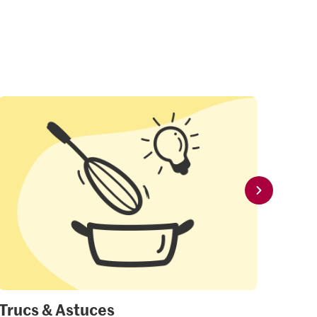
Trucs & Astuces
Mon