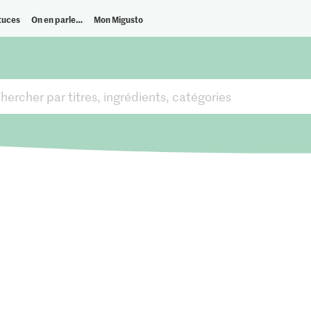
tuces
On en parle…
Mon Migusto