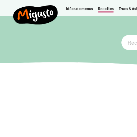
Idées de menus
Recettes
Trucs & As