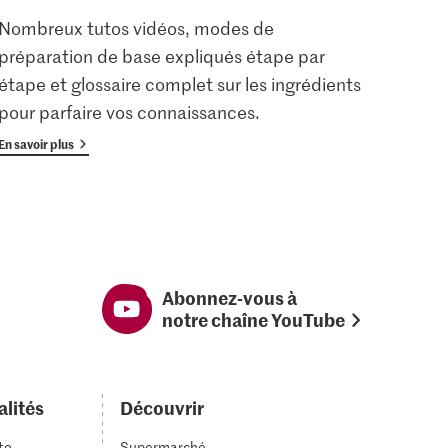
Nombreux tutos vidéos, modes de
Les u
préparation de base expliqués étape par
enreg
étape et glossaire complet sur les ingrédients
gratu
pour parfaire vos connaissances.
avan
En savoir plus
En savoi
Abonnez-vous à
notre chaîne YouTube
alités
Découvrir
to
Supermarché