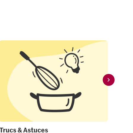
Trucs & Astuces
Mon