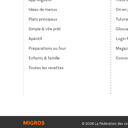
Idées de menus
On en p
Plats principaux
Tutori
Simple & vite prêt
Glossa
Apéritif
Login 
Préparations au four
Magaz
Enfants & famille
Conco
Toutes les recettes
© 2026 La Fédération des co