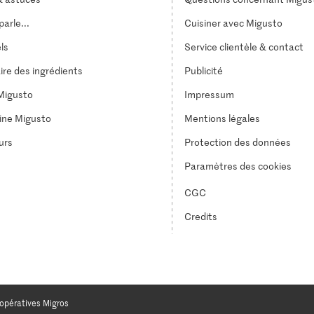
arle...
Cuisiner avec Migusto
els
Service clientèle & contact
ire des ingrédients
Publicité
Migusto
Impressum
ine Migusto
Mentions légales
urs
Protection des données
Paramètres des cookies
CGC
Credits
opératives Migros