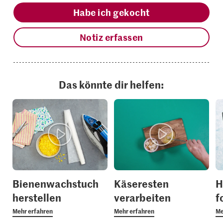
Habe ich gekocht
Notiz erfassen
Das könnte dir helfen:
Bienenwachstuch
Käseresten
H
herstellen
verarbeiten
f
Mehr erfahren
Mehr erfahren
Me