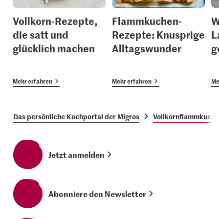
Vollkorn-Rezepte,
Flammkuchen-
W
die satt und
Rezepte: Knusprige
L
glücklich machen
Alltagswunder
g
Mehr erfahren
Mehr erfahren
Me
Das persönliche Kochportal der Migros
Vollkornflammkuch
Jetzt anmelden
Abonniere den Newsletter