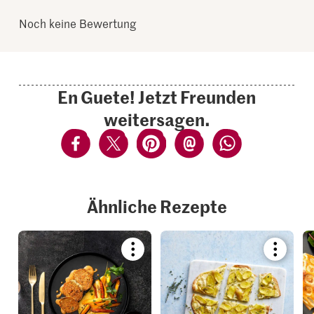
Noch keine Bewertung
En Guete! Jetzt Freunden
weitersagen.
Ähnliche Rezepte
Bookmark
Bookmar
recipe
recipe
or
or
add
add
it
it
to
to