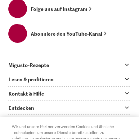
Folge uns auf Instagram
Abonniere den YouTube-Kanal
Migusto-Rezepte
Migusto App
Lesen & profitieren
Was koche ich heute?
Tipps & Tricks
Kontakt & Hilfe
Hauptgerichte
Storys
Fragen zu Migusto
Entdecken
Schnelle & einfache Rezepte
How to-Videos
Infos zum Kochen mit Migusto
Supermarkt
Wir und unsere Partner verwenden Cookies und ähnliche
Apéro & Fingerfood
DE
Glossar
FR
IT
Kontakt
Migros Online
Technologien, um unsere Dienste bereitzustellen, zu
schützen, zu analysieren und zu verbessern sowie um unsere