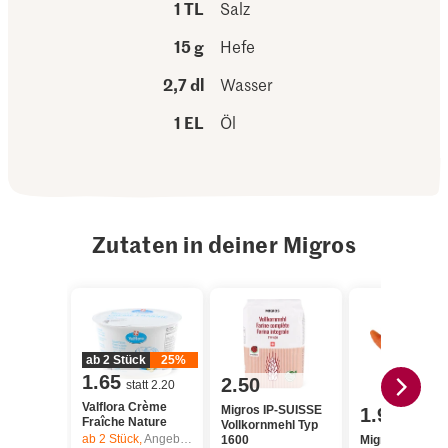
1 TL
Salz
15 g
Hefe
2,7 dl
Wasser
1 EL
Öl
Zutaten in deiner Migros
ab 2 Stück
25%
1.65
2.50
statt 2.20
Valflora Crème
Migros IP-SUISSE
1.95
Fraîche Nature
Vollkornmehl Typ
ab 2
Stück,
Angebot gilt nur vom 6.8. bis 12.8.2026, solange Vorrat.
1600
Migros Karotte