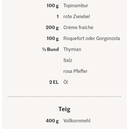
100 g
Topinambur
1
rote Zwiebel
200 g
Crème fraîche
100 g
Roquefort oder Gorgonzola
½ Bund
Thymian
Salz
rosa Pfeffer
2 EL
Öl
Teig
400 g
Vollkornmehl