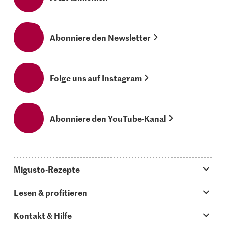
Abonniere den Newsletter
Folge uns auf Instagram
Abonniere den YouTube-Kanal
Migusto-Rezepte
Migusto App
Lesen & profitieren
Was koche ich heute?
Tipps & Tricks
Kontakt & Hilfe