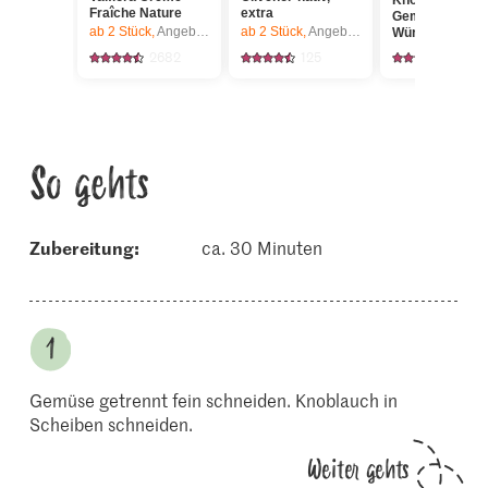
Knorr
Fraîche Nature
extra
Gemüsebouillo
ab 2
Stück,
Angebot gilt nur vom 6.8. bis 12.8.2026, solange Vorrat.
ab 2
Stück,
Angebot gilt nur vom 6.8. bis 12.8.2026, solange Vorrat.
Würfel
2682
125
174
So gehts
Zubereitung:
ca. 30 Minuten
Gemüse getrennt fein schneiden. Knoblauch in
Scheiben schneiden.
Weiter gehts