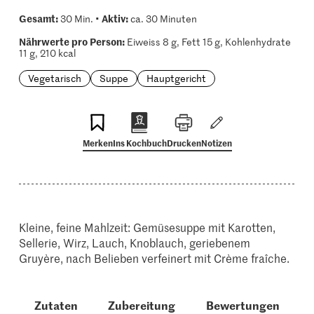
Gesamt:
Aktiv:
30 Min. •
ca. 30 Minuten
Nährwerte pro Person:
Eiweiss 8 g, Fett 15 g, Kohlenhydrate
11 g, 210 kcal
Vegetarisch
Suppe
Hauptgericht
Merken
Ins Kochbuch
Drucken
Notizen
Kleine, feine Mahlzeit: Gemüsesuppe mit Karotten,
Sellerie, Wirz, Lauch, Knoblauch, geriebenem
Gruyère, nach Belieben verfeinert mit Crème fraîche.
Zutaten
Zubereitung
Bewertungen