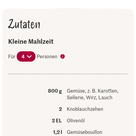
Zutaten
Kleine Mahlzeit
Für
4
Personen
800 g
Gemüse, z. B. Karotten,
Sellerie, Wirz, Lauch
2
Knoblauchzehen
2 EL
Olivenöl
1,2 l
Gemüsebouillon