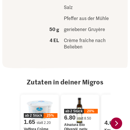
Salz
Pfeffer aus der Mühle
50 g
geriebener Gruyère
4 EL
Crème fraîche nach
Belieben
Zutaten in deiner Migros
ab 2 Stück
20%
ab 2 Stück
25%
6.80
statt 8.50
1.65
4.00
statt 2.20
Alnatura Bio
Valflora Crème
Olivenöl nativ,