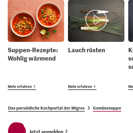
Suppen-Rezepte:
Lauch rüsten
K
Wohlig wärmend
s
s
Mehr erfahren
Mehr erfahren
Me
Das persönliche Kochportal der Migros
Gemüsesuppe
Jetzt anmelden