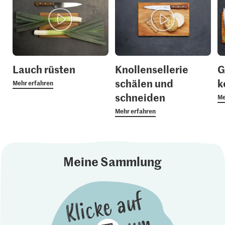
Lauch rüsten
Knollensellerie
G
schälen und
k
Mehr erfahren
schneiden
Me
Mehr erfahren
Meine Sammlung