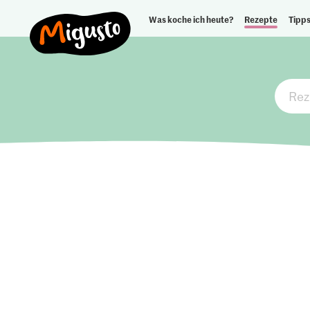
Was koche ich heute?
Rezepte
Tipps