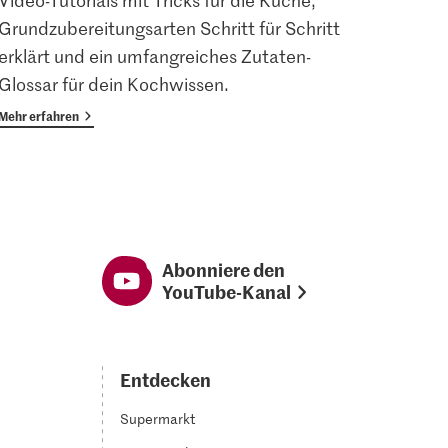
Video-Tutorials mit Tricks für die Küche,
Angem
Grundzubereitungsarten Schritt für Schritt
Magaz
erklärt und ein umfangreiches Zutaten-
Vorte
Glossar für dein Kochwissen.
Mehr erfahren
Mehr er
Abonniere den
YouTube-Kanal
Entdecken
Supermarkt