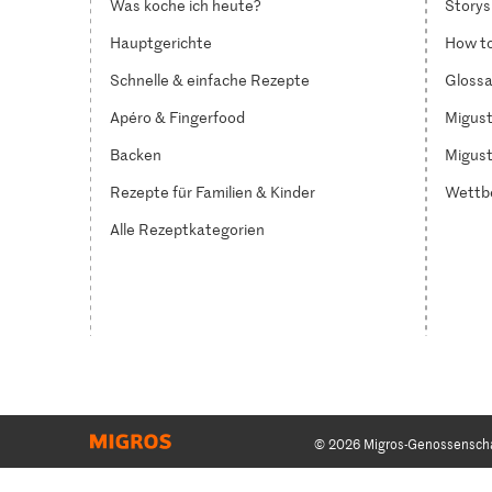
Was koche ich heute?
Storys
Hauptgerichte
How to
Schnelle & einfache Rezepte
Glossa
Apéro & Fingerfood
Migust
Backen
Migust
Rezepte für Familien & Kinder
Wettb
Alle Rezeptkategorien
© 2026 Migros-Genossensch