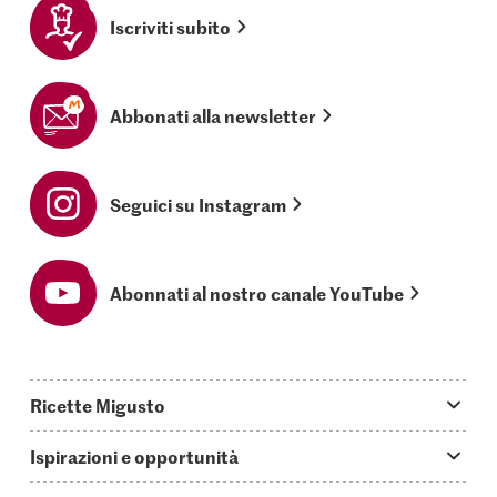
Iscriviti subito
Abbonati alla newsletter
Seguici su Instagram
Abonnati al nostro canale YouTube
Ricette Migusto
App Migusto
Ispirazioni e opportunità
Oggi cucino
Trucchi & astuzie