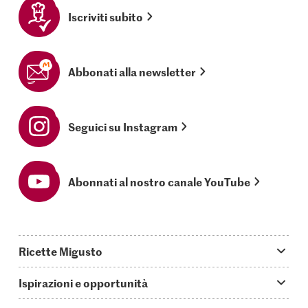
Iscriviti subito
Abbonati alla newsletter
Seguici su Instagram
Abonnati al nostro canale YouTube
Ricette Migusto
App Migusto
Ispirazioni e opportunità
Oggi cucino
Trucchi & astuzie