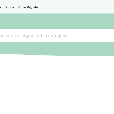
e
Storie
Il mio Migusto