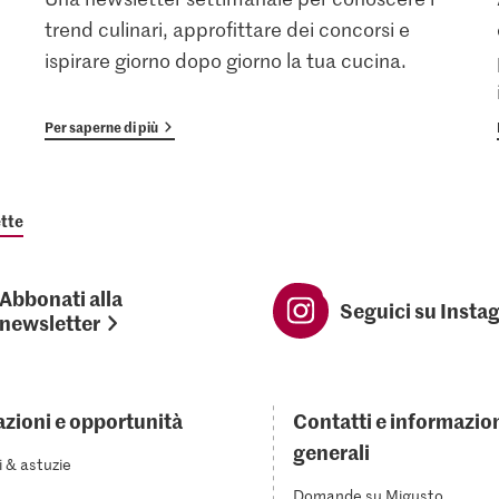
trend culinari, approfittare dei concorsi e
ispirare giorno dopo giorno la tua cucina.
Per saperne di più
tte
Abbonati alla
Seguici su Insta
newsletter
azioni e opportunità
Contatti e informazio
generali
i & astuzie
Domande su Migusto