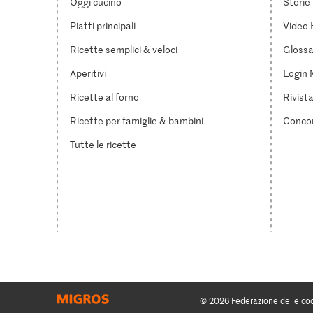
Oggi cucino
Storie
Piatti principali
Video 
Ricette semplici & veloci
Glossar
Aperitivi
Login 
Ricette al forno
Rivist
Ricette per famiglie & bambini
Concor
Tutte le ricette
© 2026 Federazione delle co