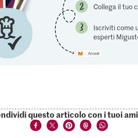
Collega il tuo
Iscriviti come 
esperti Migust
Accedi
ndividi questo articolo con i tuoi ami