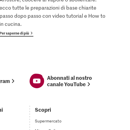
ecco tutte le preparazioni di base chiarite
gratu
passo dopo passo con video tutorial e How to
vanta
in cucina.
Per saperne di più
Per sap
Abonnati al nostro
gram
canale YouTube
ni
Scopri
Supermercato