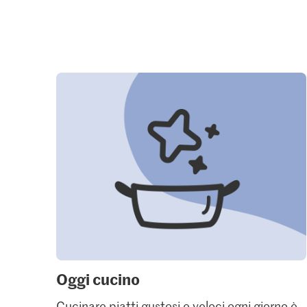
Oggi cucino
Cucinare piatti gustosi e veloci ogni giorno è