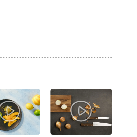
2.80
1.20
l iodé et
M-Classic Poivre
Recharge
Migros Oignons rouges
42
137
1792