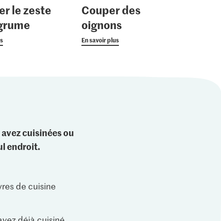
er le zeste
Couper des
agrume
oignons
us
En savoir plus
 avez cuisinées ou
l endroit.
vres de cuisine
vez déjà cuisiné.