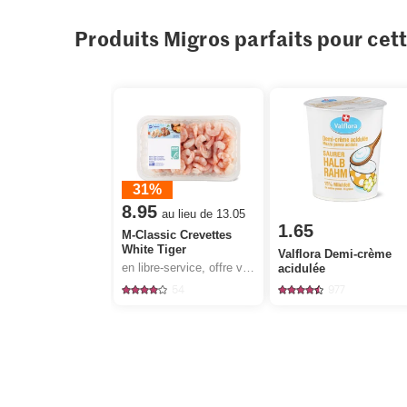
Produits Migros parfaits pour cet
31%
8.95
au lieu de 13.05
1.65
M-Classic Crevettes
White Tiger
Valflora Demi-crème
en libre-service, offre valable du 6.8 au 12.8.2026, jusqu’à épuisement du stock.
acidulée
54
977