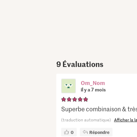
9
Évaluations
Om_Nom
il y a 7 mois
Superbe combinaison & trè
(traduction automatique)
Afficher la 
0
Répondre