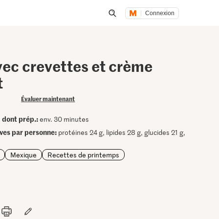
Connexion
Lancer une recherche
vec crevettes et crème
t
Évaluer maintenant
dont prép.:
•
env. 30 minutes
ives par personne:
protéines 24 g, lipides 28 g, glucides 21 g,
Mexique
Recettes de printemps