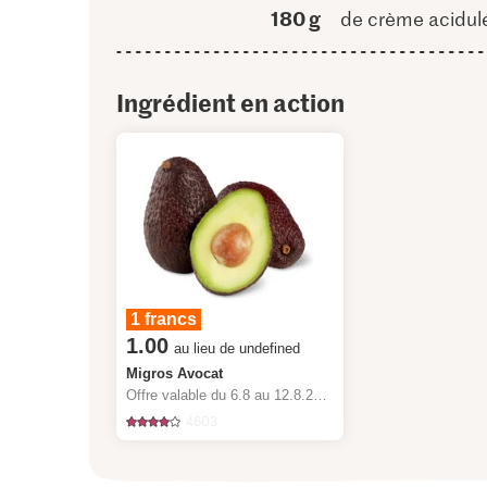
180 g
de crème acidul
Ingrédient en action
1 francs
1.00
au lieu de undefined
Migros Avocat
Offre valable du 6.8 au 12.8.2026, jusqu’à épuisement du stock.
4603