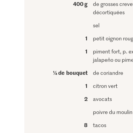
400 g
de grosses creve
décortiquées
sel
1
petit oignon rou
1
piment fort, p. e
jalapeño ou pime
¼ de bouquet
de coriandre
1
citron vert
2
avocats
poivre du moulin
8
tacos