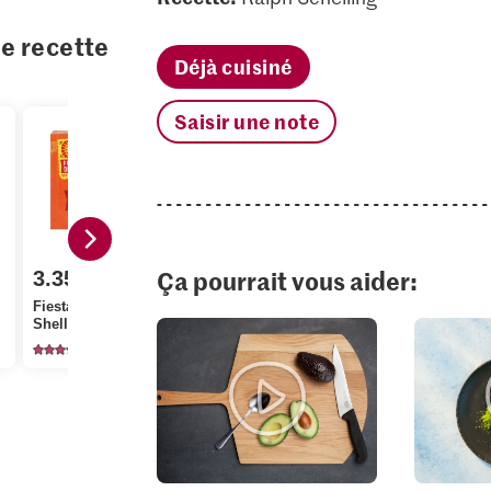
te recette
Déjà cuisiné
Saisir une note
Ça pourrait vous aider:
3.35
1.05
1.90
Fiesta del Sol Taco
Jura Sel Se
Shells
Migros Coriandre
fluoré
41
532
12