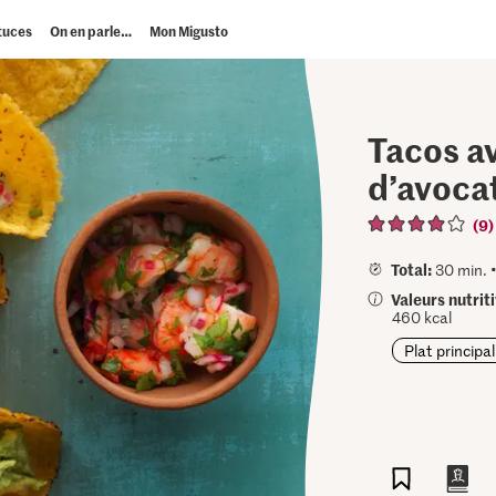
tuces
On en parle…
Mon Migusto
Tacos a
d’avoca
(9)
Total:
30 min. 
Valeurs nutrit
460 kcal
Plat principal