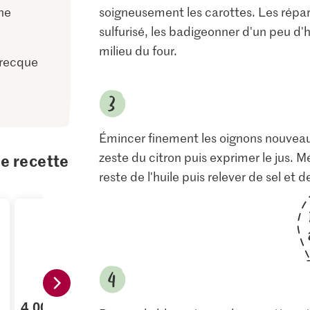
ne
soigneusement les carottes. Les répar
sulfurisé, les badigeonner d'un peu d'h
milieu du four.
grecque
Émincer finement les oignons nouveaux 
zeste du citron puis exprimer le jus. M
te recette
reste de l'huile puis relever de sel et
4.00
1.05