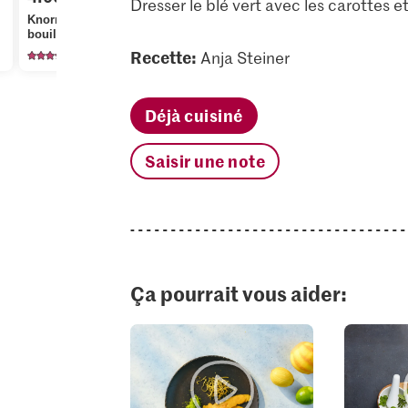
Dresser le blé vert avec les carottes et
1.90
Knorr Cubes de
Yogos Yogourt Nature,
bouillon de légumes
à la grecque
Bio Menthe
Recette:
174
Anja Steiner
1576
23
Déjà cuisiné
Saisir une note
Ça pourrait vous aider: