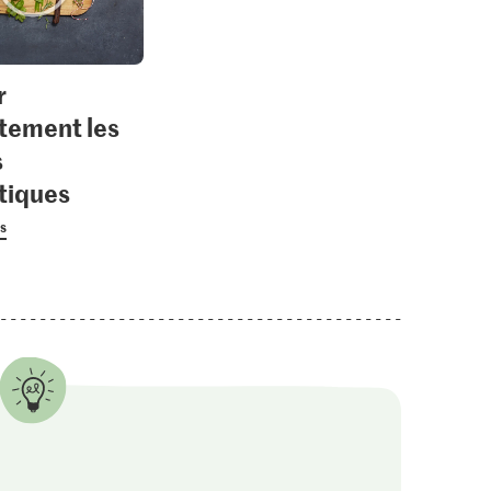
r
tement les
s
tiques
us