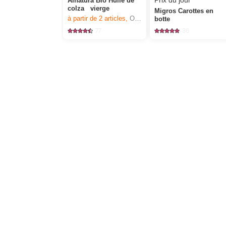
Prix du jour
Alnatura Bio Huile de
colza vierge
Migros Carottes en
à partir de 2
articles,
Offre valable du 6.8 au 12.8.2026, jusqu’à épuisement du stock.
botte
77
36