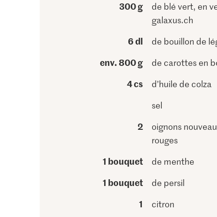
300 g
de blé vert, en v
galaxus.ch
6 dl
de bouillon de l
env. 800 g
de carottes en b
4 cs
d’huile de colza
sel
2
oignons nouveaux
rouges
1 bouquet
de menthe
1 bouquet
de persil
1
citron