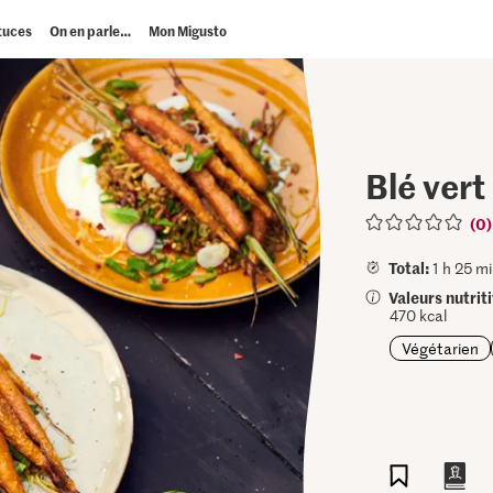
tuces
On en parle…
Mon Migusto
Blé vert
(0)
Total:
1 h 25 mi
Valeurs nutrit
470 kcal
Végétarien