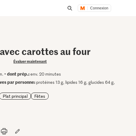
Connexion
Lancer une recherche
 avec carottes au four
Évaluer maintenant
dont prép.:
n. •
env. 20 minutes
ives par personne:
protéines 13 g, lipides 16 g, glucides 64 g,
Plat principal
Fêtes