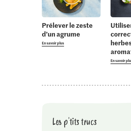
Prélever le zeste
Utilise
d’un agrume
correc
herbe
En savoir plus
aroma
En savoir pl
Les p'tits trucs