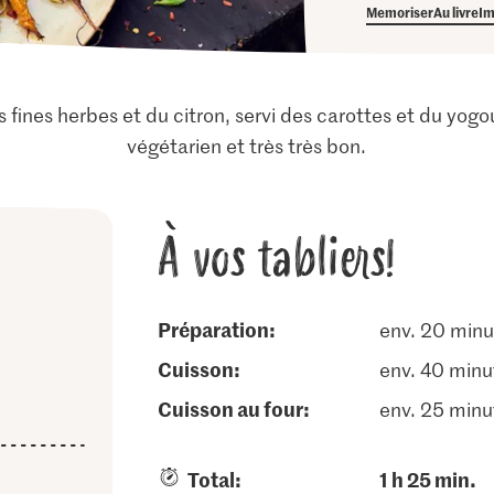
Memoriser
Au livre
Im
fines herbes et du citron, servi des carottes et du yogourt
végétarien et très très bon.
À vos tabliers!
Préparation:
env. 20 minu
cuisson:
env. 40 minu
cuisson au four:
env. 25 minu
Total:
1 h 25 min.