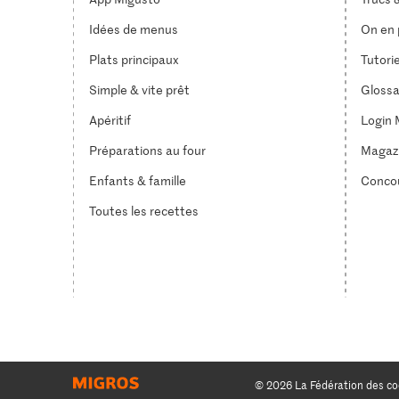
Idées de menus
On en p
Plats principaux
Tutori
Simple & vite prêt
Glossa
Apéritif
Login 
Préparations au four
Magaz
Enfants & famille
Conco
Toutes les recettes
© 2026 La Fédération des co