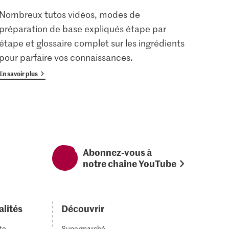
Nombreux tutos vidéos, modes de
Les u
préparation de base expliqués étape par
enreg
étape et glossaire complet sur les ingrédients
gratu
pour parfaire vos connaissances.
avan
En savoir plus
En savoi
Abonnez-vous à
notre chaîne YouTube
alités
Découvrir
to
Supermarché