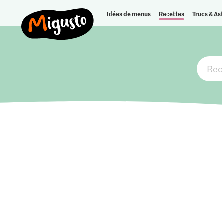
Idées de menus
Recettes
Trucs & As