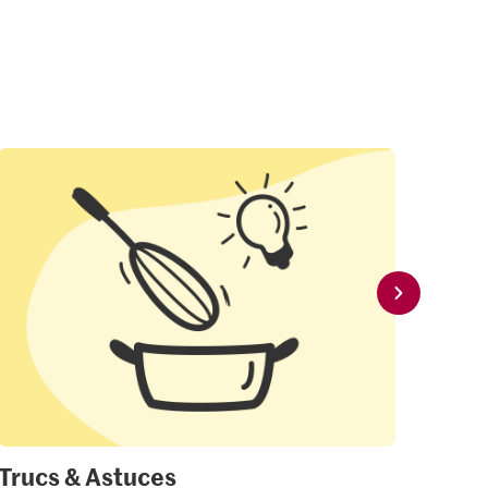
Trucs & Astuces
Mon