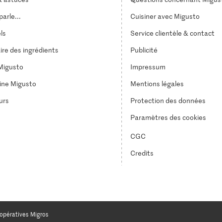
arle...
Cuisiner avec Migusto
els
Service clientèle & contact
ire des ingrédients
Publicité
Migusto
Impressum
ine Migusto
Mentions légales
urs
Protection des données
Paramètres des cookies
CGC
Credits
opératives Migros