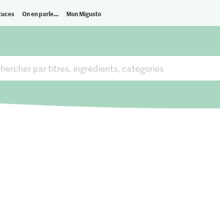
tuces
On en parle…
Mon Migusto