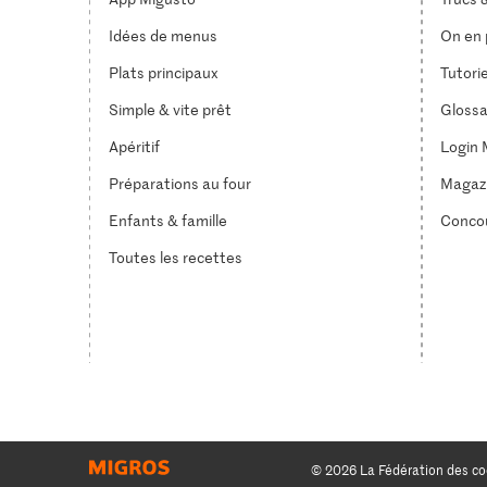
Idées de menus
On en p
Plats principaux
Tutori
Simple & vite prêt
Glossa
Apéritif
Login 
Préparations au four
Magaz
Enfants & famille
Conco
Toutes les recettes
© 2026 La Fédération des co