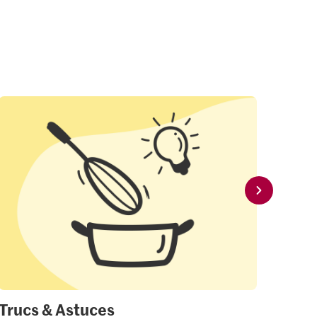
Trucs & Astuces
Mon