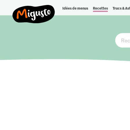
Idées de menus
Recettes
Trucs & As