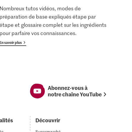
Nombreux tutos vidéos, modes de
Les u
préparation de base expliqués étape par
enreg
étape et glossaire complet sur les ingrédients
gratu
pour parfaire vos connaissances.
avan
En savoir plus
En savoi
Abonnez-vous à
notre chaîne YouTube
alités
Découvrir
to
Supermarché