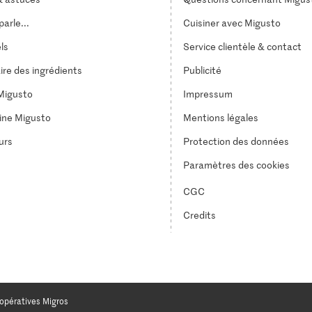
arle...
Cuisiner avec Migusto
els
Service clientèle & contact
ire des ingrédients
Publicité
Migusto
Impressum
ine Migusto
Mentions légales
urs
Protection des données
Paramètres des cookies
CGC
Credits
opératives Migros