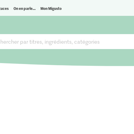
tuces
On en parle…
Mon Migusto