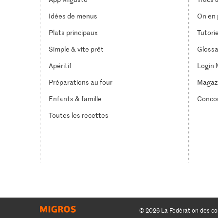
Idées de menus
On en p
Plats principaux
Tutori
Simple & vite prêt
Glossa
Apéritif
Login 
Préparations au four
Magaz
Enfants & famille
Conco
Toutes les recettes
© 2026 La Fédération des co