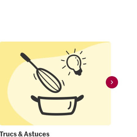
Trucs & Astuces
Mon