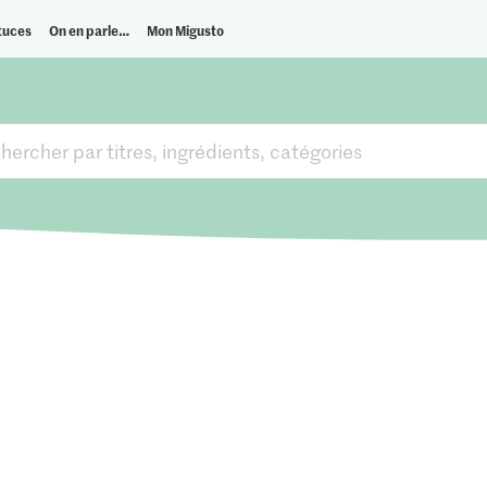
tuces
On en parle…
Mon Migusto