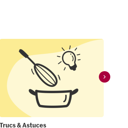
Trucs & Astuces
Mon