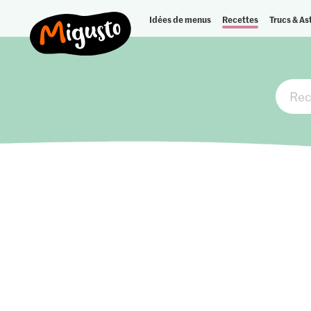
Idées de menus
Recettes
Trucs & As