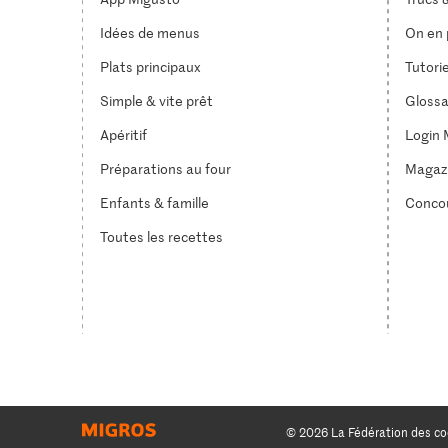
Idées de menus
On en p
Plats principaux
Tutori
Simple & vite prêt
Glossa
Apéritif
Login 
Préparations au four
Magaz
Enfants & famille
Conco
Toutes les recettes
© 2026 La Fédération des co