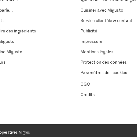
arle...
Cuisiner avec Migusto
els
Service clientèle & contact
ire des ingrédients
Publicité
Migusto
Impressum
ine Migusto
Mentions légales
urs
Protection des données
Paramètres des cookies
CGC
Credits
opératives Migros