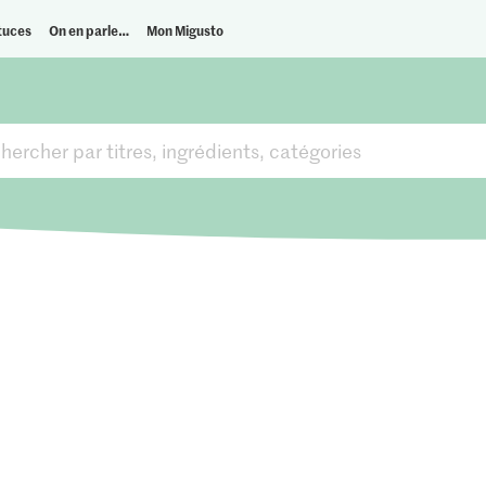
tuces
On en parle…
Mon Migusto