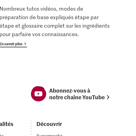
Nombreux tutos vidéos, modes de
Les u
préparation de base expliqués étape par
enreg
étape et glossaire complet sur les ingrédients
gratu
pour parfaire vos connaissances.
avan
En savoir plus
En savoi
Abonnez-vous à
notre chaîne YouTube
alités
Découvrir
to
Supermarché