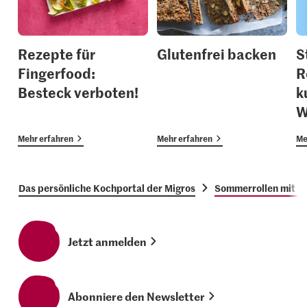
Rezepte für
Glutenfrei backen
S
Fingerfood:
R
Besteck verboten!
k
W
Mehr erfahren
Mehr erfahren
Me
Das persönliche Kochportal der Migros
Sommerrollen mit K
Jetzt anmelden
Abonniere den Newsletter