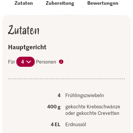
Zutaten
Zubereitung
Bewertungen
Zutaten
Hauptgericht
Für
4
Personen
4
Frühlingszwiebeln
400 g
gekochte Krebsschwänze
oder gekochte Crevetten
4 EL
Erdnussöl