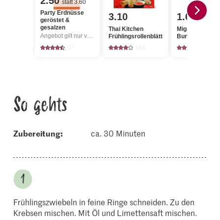
2.50
statt 3.60
Party Erdnüsse
3.10
1.60
geröstet &
gesalzen
Thai Kitchen
Migros
Angebot gilt nur vom 6.8. bis 12.8.2026, solange Vorrat.
Frühlingsrollenblätter
Bundzwiebeln
67
186
2628
So gehts
Zubereitung:
ca. 30 Minuten
Frühlingszwiebeln in feine Ringe schneiden. Zu den
Krebsen mischen. Mit Öl und Limettensaft mischen.