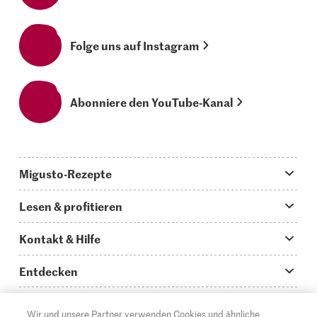
Folge uns auf Instagram
Abonniere den YouTube-Kanal
Migusto-Rezepte
Migusto App
Lesen & profitieren
Was koche ich heute?
Tipps & Tricks
Kontakt & Hilfe
Hauptgerichte
Storys
Fragen zu Migusto
Entdecken
Schnelle & einfache Rezepte
How to-Videos
Infos zum Kochen mit Migusto
Supermarkt
Wir und unsere Partner verwenden Cookies und ähnliche
Apéro & Fingerfood