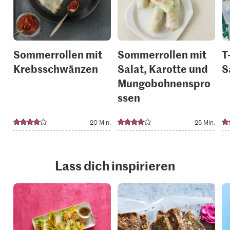
your
your
collections.
collection
Sommerrollen mit
Sommerrollen mit
T
Krebsschwänzen
Salat, Karotte und
S
Mungobohnenspro
ssen
20 Min.
25 Min.
Lass dich inspirieren