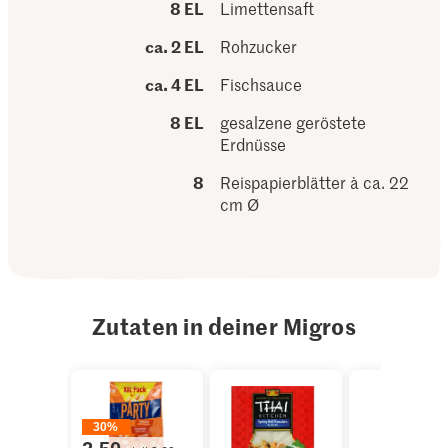
8 EL
Limettensaft
ca. 2 EL
Rohzucker
ca. 4 EL
Fischsauce
8 EL
gesalzene geröstete
Erdnüsse
8
Reispapierblätter à ca. 22
cm Ø
Zutaten in deiner Migros
30%