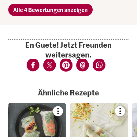
Alle 4 Bewertungen anzeigen
En Guete! Jetzt Freunden
weitersagen.
Ähnliche Rezepte
Bookmark
Bookmar
recipe
recipe
or
or
add
add
it
it
to
to