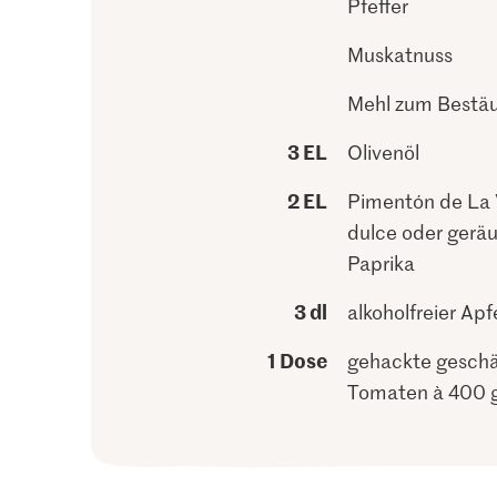
Pfeffer
Muskatnuss
Mehl zum Bestä
3 EL
Olivenöl
2 EL
Pimentón de La 
dulce oder gerä
Paprika
3 dl
alkoholfreier Ap
1 Dose
gehackte geschä
Tomaten à 400 