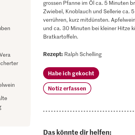
grossen Pfanne im Öl ca. 5 Minuten b
Zwiebel, Knoblauch und Sellerie ca.
verrühren, kurz mitdünsten. Apfelwe
uben
und ca. 30 Minuten bei kleiner Hitze 
Bratkartoffeln.
Rezept:
Ralph Schelling
Vera
ucherter
Habe ich gekocht
felwein
Notiz erfassen
lte
g
Das könnte dir helfen: