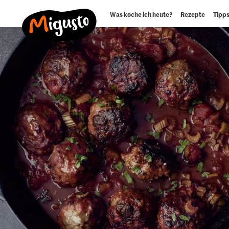
Was koche ich heute?
Rezepte
Tipps