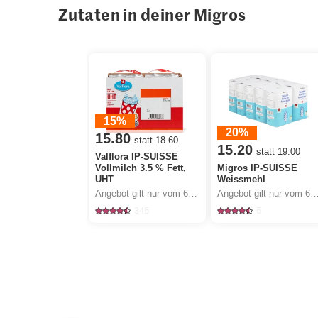
Zutaten in deiner Migros
15%
20%
15.80
statt 18.60
15.20
statt 19.00
Valflora IP-SUISSE
Vollmilch 3.5 % Fett,
Migros IP-SUISSE
UHT
Weissmehl
Angebot gilt nur vom 6.8. bis 12.8.2026, solange Vorrat.
Angebot gilt nur vom 6.8. bis 12.8.2026, sola
345
5