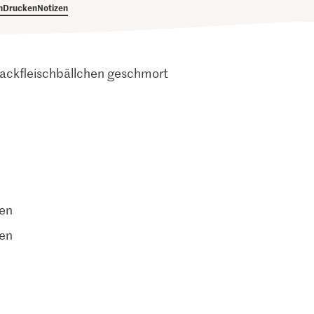
h
Drucken
Notizen
 Hackfleischbällchen geschmort
ten
ten