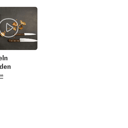
eln
iden
1.05
1.60
Jura Sel Salz jodiert &
en
ackfleisch
Bio Peterli glatt
fluoridiert
16
350
1242