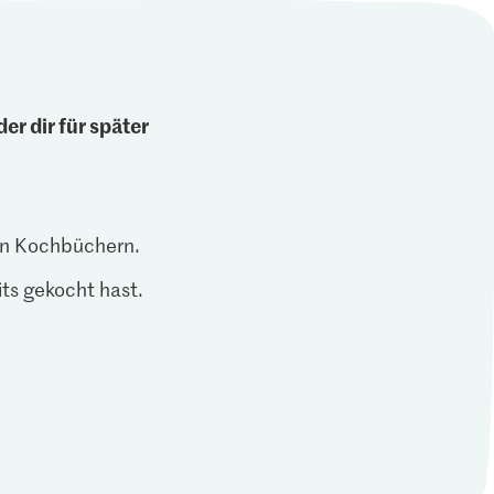
er dir für später
len Kochbüchern.
ts gekocht hast.