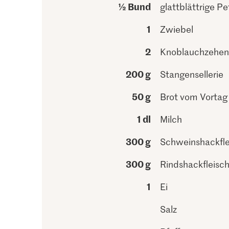
½ Bund
glattblättrige Pet
1
Zwiebel
2
Knoblauchzehen
200 g
Stangensellerie
50 g
Brot vom Vortag
1 dl
Milch
300 g
Schweinshackfle
300 g
Rindshackfleisc
1
Ei
Salz