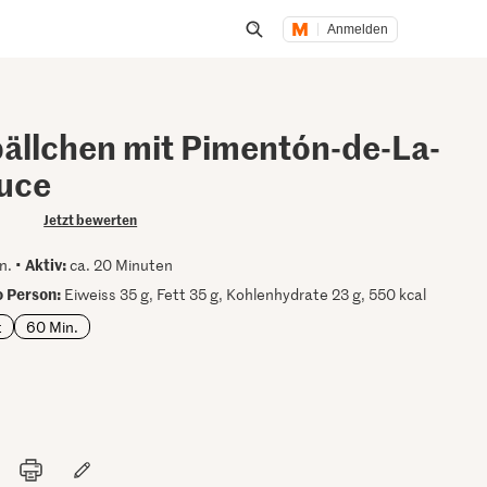
Anmelden
Suche öffnen
bällchen mit Pimentón-de-La-
uce
Jetzt bewerten
Aktiv:
n. •
ca. 20 Minuten
 Person:
Eiweiss 35 g, Fett 35 g, Kohlenhydrate 23 g, 550 kcal
t
60 Min.