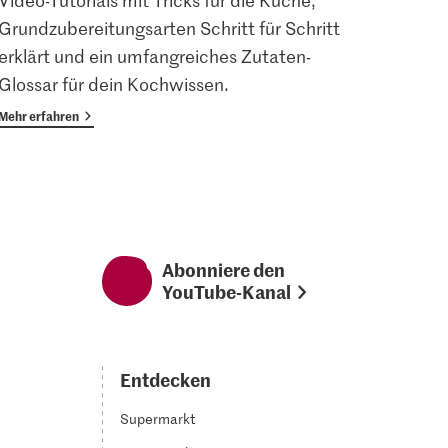
Video-Tutorials mit Tricks für die Küche,
Angem
Grundzubereitungsarten Schritt für Schritt
Magaz
erklärt und ein umfangreiches Zutaten-
Vorte
Glossar für dein Kochwissen.
Mehr erfahren
Mehr er
Abonniere den
YouTube-Kanal
Entdecken
Supermarkt