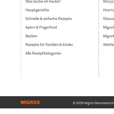
Was koche ich heute?
Storys
Hauptgerichte
How to
Schnelle & einfache Rezepte
Glossa
Apéro & Fingerfood
Migust
Backen
Migust
Rezepte für Familien & Kinder
Wettb
Alle Rezeptkategorien
© 2026 Migros-Genossensch