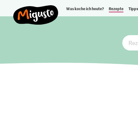
Was koche ich heute?
Rezepte
Tipps