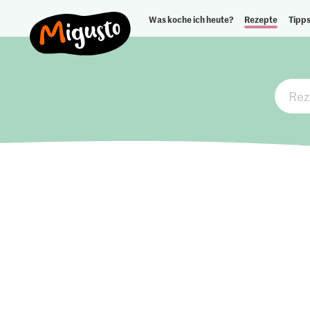
Was koche ich heute?
Rezepte
Tipps