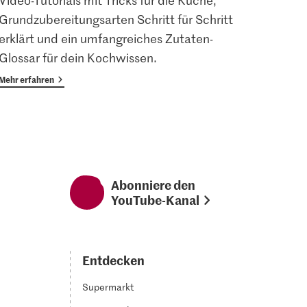
Video-Tutorials mit Tricks für die Küche,
Angem
Grundzubereitungsarten Schritt für Schritt
Magaz
erklärt und ein umfangreiches Zutaten-
Vorte
Glossar für dein Kochwissen.
Mehr erfahren
Mehr er
Abonniere den
YouTube-Kanal
Entdecken
Supermarkt