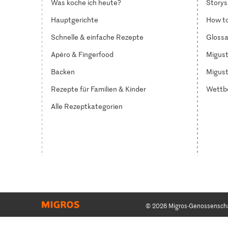
Was koche ich heute?
Storys
Hauptgerichte
How to
Schnelle & einfache Rezepte
Glossa
Apéro & Fingerfood
Migust
Backen
Migust
Rezepte für Familien & Kinder
Wettb
Alle Rezeptkategorien
© 2026 Migros-Genossensch