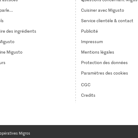
arle...
Cuisiner avec Migusto
els
Service clientèle & contact
ire des ingrédients
Publicité
Migusto
Impressum
ine Migusto
Mentions légales
urs
Protection des données
Paramètres des cookies
CGC
Credits
opératives Migros