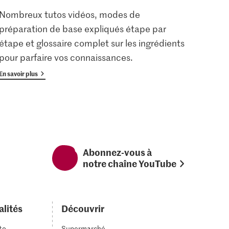
Nombreux tutos vidéos, modes de
Les u
préparation de base expliqués étape par
enreg
étape et glossaire complet sur les ingrédients
gratu
pour parfaire vos connaissances.
avan
En savoir plus
En savoi
Abonnez-vous à
notre chaîne YouTube
alités
Découvrir
to
Supermarché