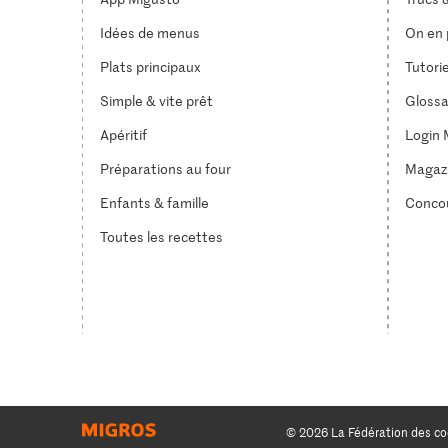
Idées de menus
On en p
Plats principaux
Tutori
Simple & vite prêt
Glossa
Apéritif
Login 
Préparations au four
Magaz
Enfants & famille
Conco
Toutes les recettes
© 2026 La Fédération des co