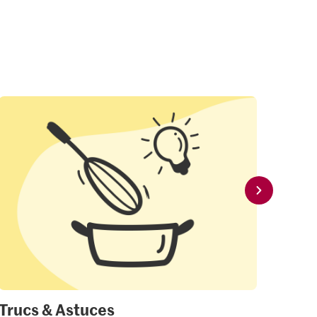
Trucs & Astuces
Mon