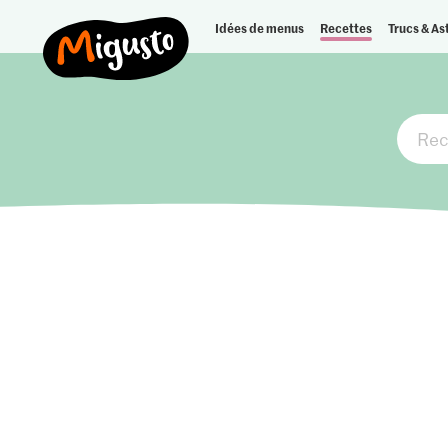
Idées de menus
Recettes
Trucs & As