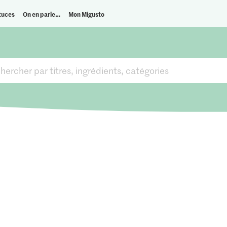
tuces
On en parle…
Mon Migusto